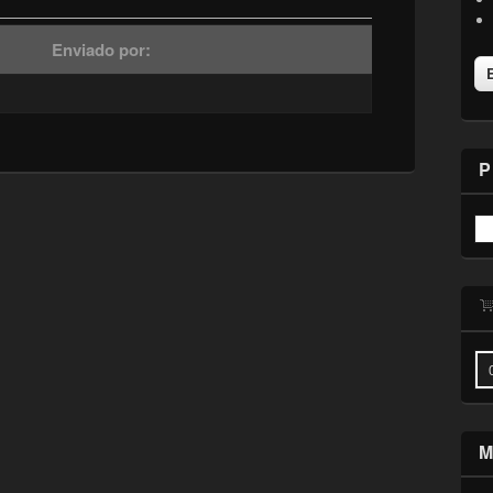
Enviado por:
P
M