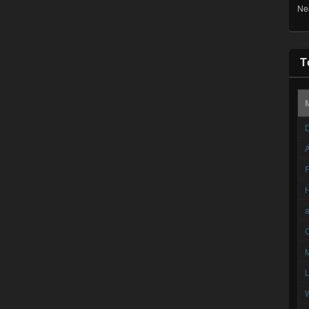
Ne
T
D
A
F
C