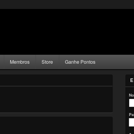
Membros
Store
Ganhe Pontos
E
No
Pa