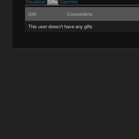
Primary tabs
Visualizar
Gifts
(active tab)
Caminho
Gift
Comentário
This user doesn't have any gifts