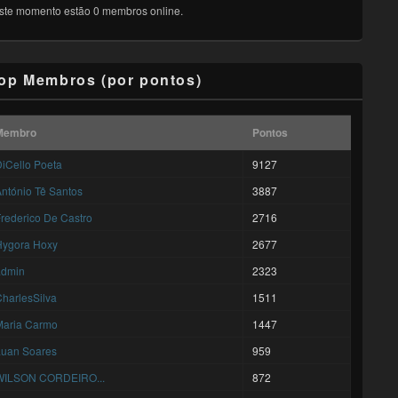
ste momento estão 0 membros online.
op Membros (por pontos)
Membro
Pontos
iCello Poeta
9127
ntónio Tê Santos
3887
rederico De Castro
2716
Hygora Hoxy
2677
admin
2323
harlesSilva
1511
Maria Carmo
1447
Luan Soares
959
WILSON CORDEIRO...
872