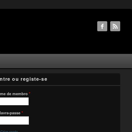
ntre ou registe-se
me de membro
*
lavra-passe
*
Criar conta