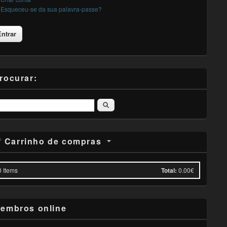
Esqueceu-se da sua palavra-passe?
rocurar:
Pesquisar
Carrinho de compras
0
Items
Total:
0.00€
embros online