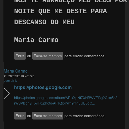
NÓS TE AGRADEÇO MEU DEUS POR
NOITE QUE ME DESTE PARA
DESCANSO DO MEU
Maria Carmo
Entre
ou
Faça-se membro
para enviar comentários
Maria Carmo
4ª, 28/02/2018 - 01:23
permalink
https://photos.google.com
https://photos.google.com/album/AF1QipNf7XNBWVEt3g2GIxc5k8-
rWSVlcg4yi_X-lF0/photo/AF1QipPw49mh3UB5dO...
Entre
ou
Faça-se membro
para enviar comentários