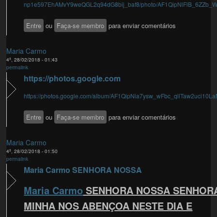
np1e597EhAMvY9weQGL2q94dG8bij_baf8/photo/AF1QipNlFlB_6ZZb_W.
Entre
ou
Faça-se membro
para enviar comentários
Maria Carmo
4ª, 28/02/2018 - 01:43
permalink
https://photos.google.com
https://photos.google.com/album/AF1QipNia7ysw_wFbc_qilTaw2uci10
Entre
ou
Faça-se membro
para enviar comentários
Maria Carmo
4ª, 28/02/2018 - 01:50
permalink
Maria Carmo SENHORA NOSSA
Maria Carmo
SENHORA NOSSA SENHOR
MINHA NOS ABENÇOA NESTE DIA E