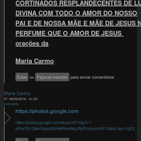
CORTINADOS RESPLANDECENTES DE L
DIVINA COM TODO O AMOR DO NOSSO
PAI E DE NOSSA MÃE E MÃE DE JESUS 
PERFUME QUE O AMOR DE JESUS
orações da
Maria Carmo
Entre
ou
Faça-se membro
para enviar comentários
Maria Carmo
4ª, 28/02/2018 - 01:53
permalink
https://photos.google.com
https://photos.google.com/album/AF1QipO-1-
eIFscT61QWsGvjysz8GHtdPhabMgJRyPU/photo/AF1QipM-Jse1rGjOf_...