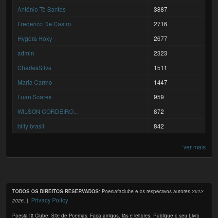
António Tê Santos
3887
Frederico De Castro
2716
Hygora Hoxy
2677
admin
2323
CharlesSilva
1511
Maria Carmo
1447
Luan Soares
959
WILSON CORDEIRO...
872
billy brasil
842
ver mais
TODOS OS DIREITOS RESERVADOS
: Poesiafaclube e os respectivos autores
2012-
Privacy Policy
2026
. |
Poesia fã Clube. Site de Poemas. Faça amigos, fãs e leitores. Publique o seu Livro