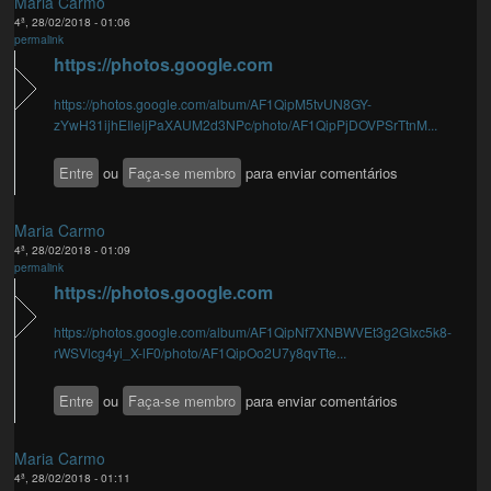
Maria Carmo
4ª, 28/02/2018 - 01:06
permalink
https://photos.google.com
https://photos.google.com/album/AF1QipM5tvUN8GY-
zYwH31ijhEIleljPaXAUM2d3NPc/photo/AF1QipPjDOVPSrTtnM...
Entre
ou
Faça-se membro
para enviar comentários
Maria Carmo
4ª, 28/02/2018 - 01:09
permalink
https://photos.google.com
https://photos.google.com/album/AF1QipNf7XNBWVEt3g2GIxc5k8-
rWSVlcg4yi_X-lF0/photo/AF1QipOo2U7y8qvTte...
Entre
ou
Faça-se membro
para enviar comentários
Maria Carmo
4ª, 28/02/2018 - 01:11