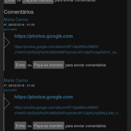
Comentários
Maria Carmo
4ª, 28/02/2018 - 01:00
permalink
https://photos.google.com
https://photos.google.com/album/AF1QipM5tvUN8GY-
zYwH31ijhEIleljPaXAUM2d3NPc/photo/AF1QipPmxqeR2VX_np...
Entre
ou
Faça-se membro
para enviar comentários
Maria Carmo
4ª, 28/02/2018 - 01:02
permalink
https://photos.google.com
https://photos.google.com/album/AF1QipM5tvUN8GY-
zYwH31ijhEIleljPaXAUM2d3NPc/photo/AF1QipNUqQGNJLeM_h...
Entre
ou
Faça-se membro
para enviar comentários