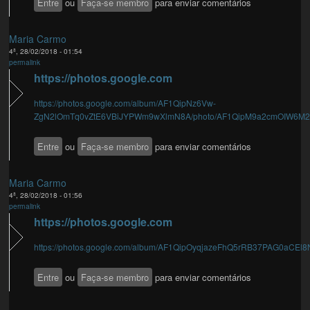
Entre
ou
Faça-se membro
para enviar comentários
Maria Carmo
4ª, 28/02/2018 - 01:54
permalink
https://photos.google.com
https://photos.google.com/album/AF1QipNz6Vw-
ZgN2lOmTq0vZtE6VBiJYPWm9wXlmN8A/photo/AF1QipM9a2cmOIW6M2.
Entre
ou
Faça-se membro
para enviar comentários
Maria Carmo
4ª, 28/02/2018 - 01:56
permalink
https://photos.google.com
https://photos.google.com/album/AF1QipOyqjazeFhQ5rRB37PAG0aCEl8
Entre
ou
Faça-se membro
para enviar comentários