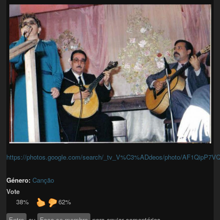
https://photos.google.com/search/_tv_V%C3%ADdeos/photo/AF1QipP
Género:
Canção
Vote
38%
62%
Entre
ou
Faça-se membro
para enviar comentários