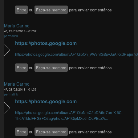
Entre
ou
Faça-se membro
para enviar comentários
Maria Carmo
4ª, 28/02/2018 - 01:32
permalink
https://photos.google.com
https://photos.google.com/album/AF1QipOh_AW9nfGSpvJuAIKxdREjm7
Entre
ou
Faça-se membro
para enviar comentários
Maria Carmo
4ª, 28/02/2018 - 01:33
permalink
https://photos.google.com
https://photos.google.com/album/AF1QipNmC2oDA6rr7an-X-6C-
1h0A1kIslFHG3FO2ag/photo/AF1QipMXc6hOLPBcZA...
Entre
ou
Faça-se membro
para enviar comentários