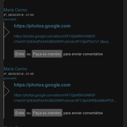
Maria Carmo
4ª, 28/02/2018 - 01:03
permalink
https://photos.google.com
https://photos.google.com/album/AF1QipM5tvUN8GY-
zYwH31ijhEIleljPaXAUM2d3NPc/photo/AF1QipPGzYz1-j8puj...
Entre
ou
Faça-se membro
para enviar comentários
Maria Carmo
4ª, 28/02/2018 - 01:05
permalink
https://photos.google.com
https://photos.google.com/album/AF1QipM5tvUN8GY-
zYwH31ijhEIleljPaXAUM2d3NPc/photo/AF1QipOKRBJAMHrP5X...
Entre
ou
Faça-se membro
para enviar comentários