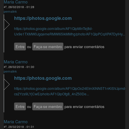
Maria Carmo
4ª, 28/02/2018 - 01:28
permalink
https://photos.google.com
https://photos.google.com/album/AF1QipMinTej8d-
Ux9e1TXMW0JgqemeRMWl65ikMMhg/photo/AF1QipPCqXPATDylHy...
Entre
ou
Faça-se membro
para enviar comentários
Maria Carmo
4ª, 28/02/2018 - 01:30
permalink
https://photos.google.com
https://photos.google.com/album/AF1QipOo24EImXiNN5T1nKiSVJpmd-
cs2Yzs9LYjCwE/photo/AF1QipOfg8_4nZ50De...
Entre
ou
Faça-se membro
para enviar comentários
Maria Carmo
4ª, 28/02/2018 - 01:31