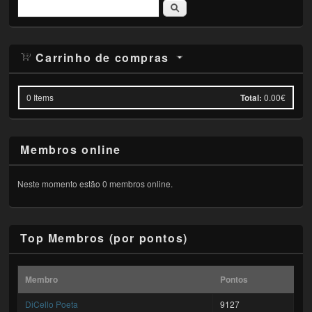
Pesquisar
Carrinho de compras
0
Items
Total:
0.00€
Membros online
Neste momento estão 0 membros online.
Top Membros (por pontos)
Membro
Pontos
DiCello Poeta
9127