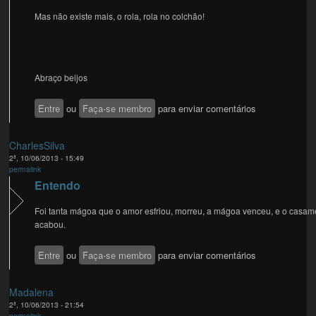
Mas não existe mais, o rola, rola no colchão!
Abraço beijos
Entre
ou
Faça-se membro
para enviar comentários
CharlesSilva
2ª, 10/06/2013 - 15:49
permalink
Entendo
Foi tanta mágoa que o amor esfriou, morreu, a mágoa venceu, e o casam
acabou.
Entre
ou
Faça-se membro
para enviar comentários
Madalena
2ª, 10/06/2013 - 21:54
permalink