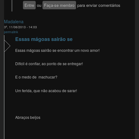
Entre
ou
Faça-se membro
para enviar comentários
Madalena
3ª, 11/06/2013 - 14:03
permalink
Essas mágoas sairão se
Essas mágoas sairão se encontrar um novo amor!
Difícil é confiar, ao ponto de se entregar!
E o medo de machucar?
Um ferida, que não acabou de sarar!
Abraços beijos