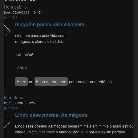
Henricabilio
Dom, 09/06/2013 - 19:40
permalink
ninguém passa pela vida sem
ninguém passa pela vida sem
(m)águas e cloreto de sódio.
1 abraç0o!
_Abilio
Entre
ou
Faça-se membro
para enviar comentários
Madalena
2ª, 10/06/2013 - 12:50
permalink
Lindo esse poema! As mágoas
Lindo esse poema! As mágoas pesaram mais em mim e o amor esfriou
chegou o fim, mas resta o amor cristão, que por ele existe perdão!