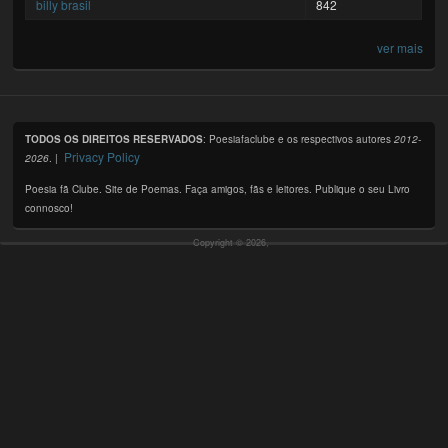
billy brasil
842
ver mais
TODOS OS DIREITOS RESERVADOS
: Poesiafaclube e os respectivos autores
2012-
Privacy Policy
2026
. |
Poesia fã Clube. Site de Poemas. Faça amigos, fãs e leitores. Publique o seu Livro
connosco!
Copyright © 2026,