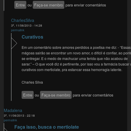
Entre
ou
Faça-se membro
para enviar comentários
CharlesSilva
3ª, 11/06/2013 - 14:28
permalink
Curativos
Em um comentário sobre amores perdidos a poetisa me diz: - “Essas
mágoas sairão se encontrar um novo amor, o difícil é confiar, ao pon
se entregar. E o medo de machucar uma ferida que não acabou de
sarar.” – O que você diz é pertinente, por isso vou a farmácia buscar
curativos com mertiolate, pra estancar essa hemorragia latente.
Charles Silva
Entre
ou
Faça-se membro
para enviar comentários
Madalena
3ª, 11/06/2013 - 22:18
permalink
Faça isso, busca o mertiolate