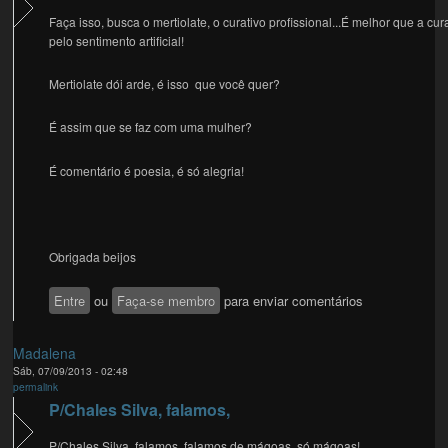
Faça isso, busca o mertiolate, o curativo profissional...É melhor que a cur
pelo sentimento artificial!
Mertiolate dói arde, é isso que você quer?
É assim que se faz com uma mulher?
É comentário é poesia, é só alegria!
Obrigada beijos
Entre
ou
Faça-se membro
para enviar comentários
Madalena
Sáb, 07/09/2013 - 02:48
permalink
P/Chales Silva, falamos,
P/Chales Silva, falamos, falamos de mágoas, só mágoas!