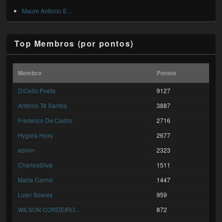
Mauro Antonio E...
Top Membros (por pontos)
Membro
Pontos
DiCello Poeta
9127
António Tê Santos
3887
Frederico De Castro
2716
Hygora Hoxy
2677
admin
2323
CharlesSilva
1511
Maria Carmo
1447
Luan Soares
959
WILSON CORDEIRO...
872