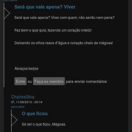
Será que vale apena? Viver
Será que vale apena? Viver com quem, não sentiu nem pena?
Fez bem o que quis, fazendo um coração infeliz!
Deixando os olhos rasos d"água e coração cheio de mágoas!
Abraços beijos
Entre
ou
Faça-se membro
para enviar comentários
CharlesSilva
3ª, 11/06/2013 - 00:14
permalink
O que ficou
Só sei o que ficou. Mágoas.