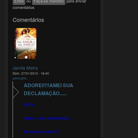
Entre
ou
Faça-se membro
para enviar
comentários
Comentários
Jamila Mafra
Dom, 27/01/2013 - 18:40
permalink
ADOREI!!!!AMEI SUA
DECLAMAÇÃO......
Oi,Ex....
Adorei a sua declamação....
Ficou muito bom!!!!!