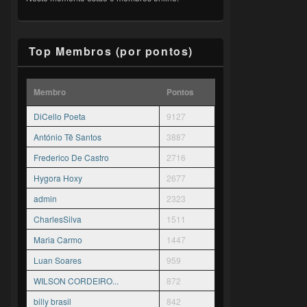
Top Membros (por pontos)
Membro
Pontos
DiCello Poeta
9127
António Tê Santos
3887
Frederico De Castro
2716
Hygora Hoxy
2677
admin
2323
CharlesSilva
1511
Maria Carmo
1447
Luan Soares
959
WILSON CORDEIRO...
872
billy brasil
842