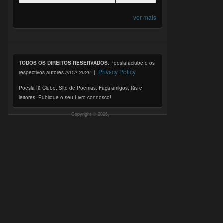
ver mais
TODOS OS DIREITOS RESERVADOS
: Poesiafaclube e os
Privacy Policy
respectivos autores
2012-2026
. |
Poesia fã Clube. Site de Poemas. Faça amigos, fãs e
leitores. Publique o seu Livro connosco!
Copyright © 2026,