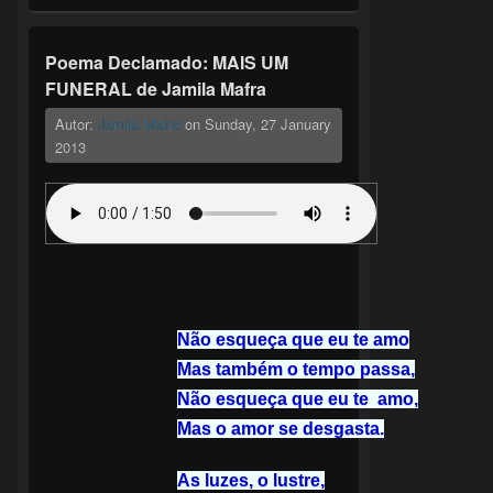
Poema Declamado: MAIS UM
FUNERAL de Jamila Mafra
Autor:
Jamila Mafra
on
Sunday, 27 January
2013
Não esqueça que eu te amo
Mas também o tempo passa,
Não esqueça que eu te amo,
Mas o amor se desgasta.
As luzes, o lustre,