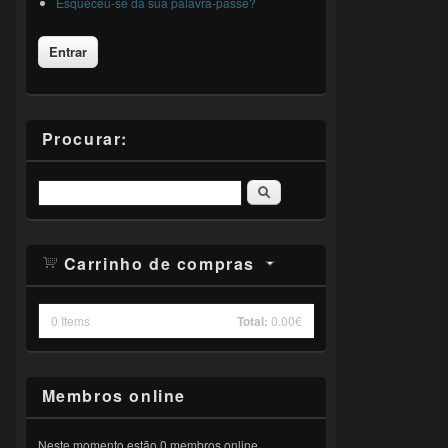
Esqueceu-se da sua palavra-passe?
Procurar:
Pesquisar
Carrinho de compras
0
Items
Total:
0.00€
Membros online
Neste momento estão 0 membros online.