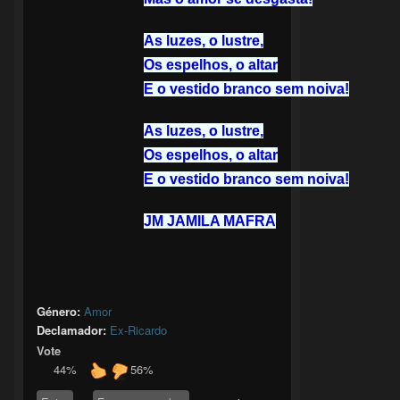
As luzes, o lustre,
Os espelhos, o altar
E o vestido branco sem noiva!
As luzes, o lustre,
Os espelhos, o altar
E o vestido branco sem noiva!
JM JAMILA MAFRA
Género:
Amor
Declamador:
Ex-Ricardo
Vote
44%
56%