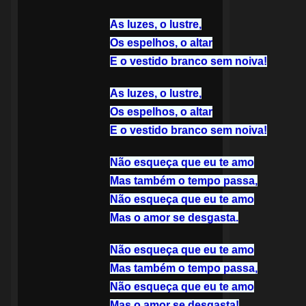
As luzes, o lustre,
Os espelhos, o altar
E o vestido branco sem noiva!
As luzes, o lustre,
Os espelhos, o altar
E o vestido branco sem noiva!
Não esqueça que eu te amo
Mas também o tempo passa,
Não esqueça que eu te amo
Mas o amor se desgasta.
Não esqueça que eu te amo
Mas também o tempo passa,
Não esqueça que eu te amo
Mas o amor se desgasta!