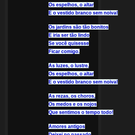
Os espelhos, o altar
E o vestido branco sem noiva!
Os jardins são tão bonitos
E iria ser tão lindo
Se você quisesse
Ficar comigo.
As luzes, o lustre,
Os espelhos, o altar
E o vestido branco sem noiva!
As rezas, os choros,
Os medos e os nojos
Que sentimos o tempo todo!
Amores antigos
Deixei no passado