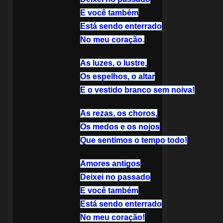
E você também
Está sendo enterrado
No meu coração.
As luzes, o lustre,
Os espelhos, o altar
E o vestido branco sem noiva!
As rezas, os choros,
Os medos e os nojos
Que sentimos o tempo todo!
Amores antigos
Deixei no passado
E você também
Está sendo enterrado
No meu coração!