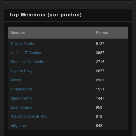
Top Membros (por pontos)
Membro
Pontos
DiCello Poeta
9127
António Tê Santos
3887
Frederico De Castro
2716
Hygora Hoxy
2677
admin
2323
CharlesSilva
1511
Maria Carmo
1447
Luan Soares
959
WILSON CORDEIRO...
872
billy brasil
842