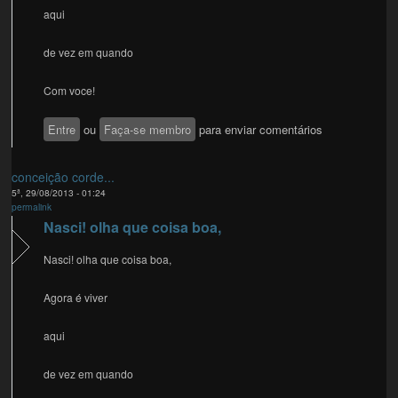
aqui
de vez em quando
Com voce!
Entre
ou
Faça-se membro
para enviar comentários
conceição corde...
5ª, 29/08/2013 - 01:24
permalink
Nasci! olha que coisa boa,
Nasci! olha que coisa boa,
Agora é viver
aqui
de vez em quando