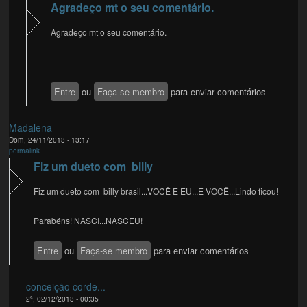
Agradeço mt o seu comentário.
Agradeço mt o seu comentário.
Entre
ou
Faça-se membro
para enviar comentários
Madalena
Dom, 24/11/2013 - 13:17
permalink
Fiz um dueto com billy
Fiz um dueto com billy brasil...VOCÊ E EU...E VOCÊ...Lindo ficou!
Parabéns! NASCI...NASCEU!
Entre
ou
Faça-se membro
para enviar comentários
conceição corde...
2ª, 02/12/2013 - 00:35