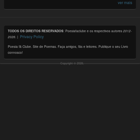
ver mais
TODOS OS DIREITOS RESERVADOS
: Poesiafaclube e os respectivos autores
2012-
Privacy Policy
2026
. |
Poesia fã Clube. Site de Poemas. Faça amigos, fãs e leitores. Publique o seu Livro
connosco!
Copyright © 2026,