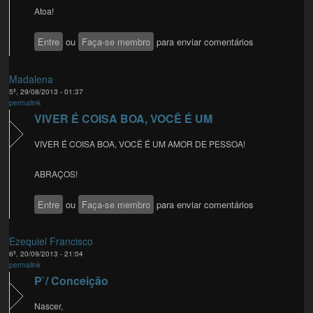
Atoa!
Entre
ou
Faça-se membro
para enviar comentários
Madalena
5ª, 29/08/2013 - 01:37
permalink
VIVER É COISA BOA, VOCÊ É UM
VIVER É COISA BOA, VOCÊ É UM AMOR DE PESSOA!
ABRAÇOS!
Entre
ou
Faça-se membro
para enviar comentários
Ezequiel Francisco
6ª, 20/09/2013 - 21:04
permalink
P`/ Conceição
Nascer,