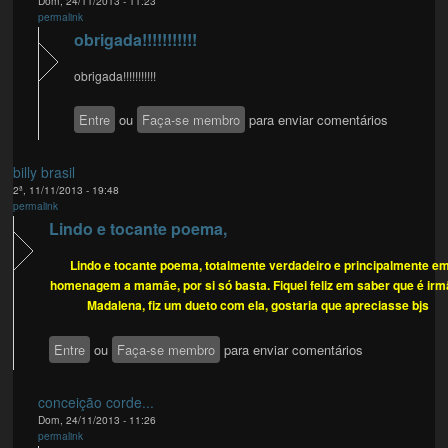
Dom, 24/11/2013 - 11:23
permalink
obrigada!!!!!!!!!!!
obrigada!!!!!!!!!!!
Entre
ou
Faça-se membro
para enviar comentários
billy brasil
2ª, 11/11/2013 - 19:48
permalink
Lindo e tocante poema,
Lindo e tocante poema, totalmente verdadeiro e principalmente e
homenagem a mamãe, por si só basta. Fiquei feliz em saber que é irm
Madalena, fiz um dueto com ela, gostaria que apreciasse bjs
Entre
ou
Faça-se membro
para enviar comentários
conceição corde...
Dom, 24/11/2013 - 11:26
permalink