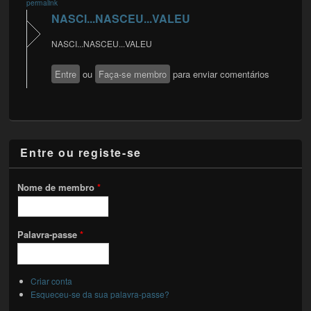
permalink
NASCI...NASCEU...VALEU
NASCI...NASCEU...VALEU
Entre
ou
Faça-se membro
para enviar comentários
Entre ou registe-se
Nome de membro
*
Palavra-passe
*
Criar conta
Esqueceu-se da sua palavra-passe?