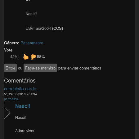
Nasci!
ES/maio/2004
(CCS)
Género:
Pensamento
Vote
42%
58%
Entre
ou
Faça-se membro
para enviar comentários
Comentários
conceição corde...
5ª, 29/08/2013 - 01:34
permalink
Nasci!
Nasci!
Adoro viver