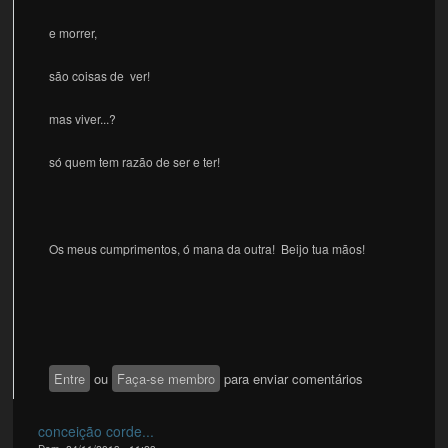
e morrer,
são coisas de ver!
mas viver...?
só quem tem razão de ser e ter!
Os meus cumprimentos, ó mana da outra! Beijo tua mãos!
Entre
ou
Faça-se membro
para enviar comentários
conceição corde...