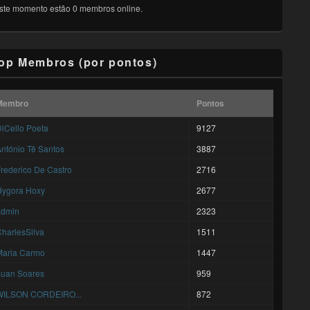
ste momento estão 0 membros online.
op Membros (por pontos)
Membro
Pontos
iCello Poeta
9127
ntónio Tê Santos
3887
rederico De Castro
2716
Hygora Hoxy
2677
admin
2323
harlesSilva
1511
Maria Carmo
1447
Luan Soares
959
WILSON CORDEIRO...
872