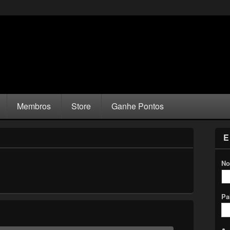
Membros
Store
Ganhe Pontos
E
No
Pa