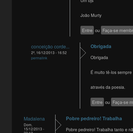
Um bjs
João Murty
Entre
ou
Faça-se memb
Obrigada
conceição corde...
2ª, 16/12/2013 - 16:52
Obrigada
permalink
É muito tê-los sempre
através da poesia.
Entre
ou
Faça-se 
Pobre pedreiro! Trabalha
Madalena
Dom,
15/12/2013 -
Pobre pedreiro! Trabalha tanto e nã
23:12