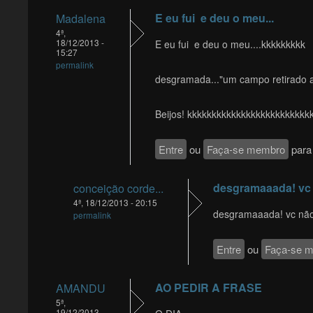
E eu fui e deu o meu...
Madalena
4ª,
18/12/2013 -
E eu fui e deu o meu....kkkkkkkkk
15:27
permalink
desgramada..."um campo retirado 
Beijos! kkkkkkkkkkkkkkkkkkkkkkkkk
Entre
ou
Faça-se membro
para 
desgramaaada! vc
conceição corde...
4ª, 18/12/2013 - 20:15
desgramaaada! vc não
permalink
Entre
ou
Faça-se 
AO PEDIR A FRASE
AMANDU
5ª,
19/12/2013 -