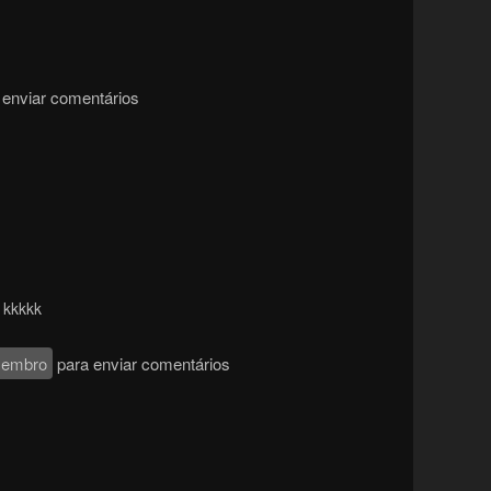
enviar comentários
 kkkkk
membro
para enviar comentários