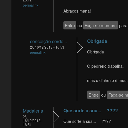
permalink
Abraços mana!
Entre
ou
Faça-se membro
para 
Obrigada
conceição corde...
2ª, 16/12/2013 - 16:53
Obrigada
permalink
O pedreiro trabalha,
mas o dinheiro é meu.
Entre
ou
Faça-se 
Que sorte a sua... ????
Madalena
2ª,
16/12/2013 -
Que sorte a sua... ????
18:51