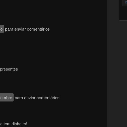
b
ro
para enviar comentários
 presentes
membro
para enviar comentários
o tem dinheiro!