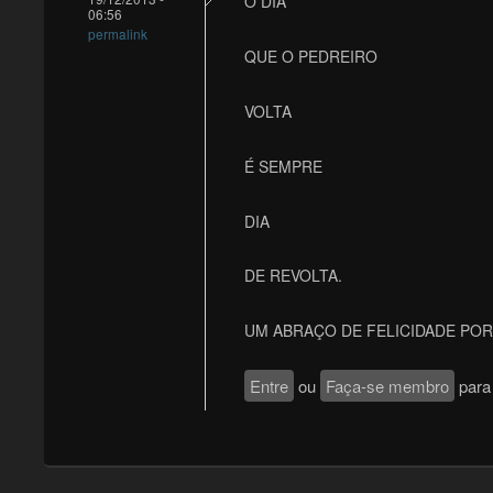
O DIA
06:56
permalink
QUE O PEDREIRO
VOLTA
É SEMPRE
DIA
DE REVOLTA.
UM ABRAÇO DE FELICIDADE POR
Entre
ou
Faça-se membro
para 