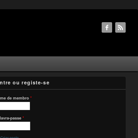
ntre ou registe-se
me de membro
*
lavra-passe
*
Criar conta