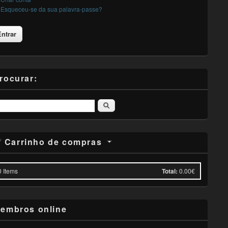
Esqueceu-se da sua palavra-passe?
rocurar:
Pesquisar
Carrinho de compras
0
Items
Total:
0.00€
embros online