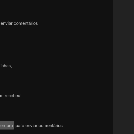
enviar comentários
inhas,
em recebeu!
membro
para enviar comentários