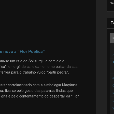
Ne
T
D
e novo a "Flor Poética"
A
am-se um raio de Sol surgiu e com ele o
F
ética”, emergindo candidamente no pulsar da sua
érrea para o trabalho vulgo “partir pedra”.
estar correlacionado com a simbologia Maçónica,
C
, fica-se pelo gosto das palavras lindas que
digna e pelo contentamento do despertar da “Flor