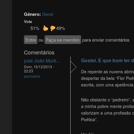
Género:
Geral
Vote
51%
49%
Entre
ou
Faça-se membro
para enviar comentários
Comentários
Gostei. E que bom ter d
josé João Murti...
Dom, 15/12/2013 -
22:23
De repente as nuvens abrir
permalink
despertar da bela “Flor Po
escrita, com uma apetência f
Não obstante o “pedreiro”, 
a minha pobre mente profana
valorizam a uma profissão 
Poética”.