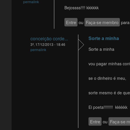
permalink
Bejossss!!!! kkkkkk
Entre
ou
Faça-se membro
para 
Sorte a minha
conceição corde...
3ª, 17/12/2013 - 18:46
Sorte a minha
permalink
vou pagar minhas cont
se o dinheiro é meu,
sorte mesmo é de qu
Ei poeta!!!!!!!! kkkkkk
Entre
ou
Faça-se 