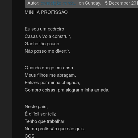
Autor:
conceição corde...
on
Sunday, 15 December 20
MINHA PROFISSÃO
Eu sou um pedreiro
Casas vivo a construir,
Ganho tão pouco
Não posso me divertir.
Quando chego em casa
Meus filhos me abraçam,
Felizes por minha chegada,
Compro coisas, pra alegrar minha amada.
Neste país,
É difícil ser feliz
Tenho que trabalhar
Numa profissão que não quis.
CCS