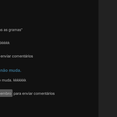
as as gramas"
kkkkkk
enviar comentários
 não muda.
 muda. kkkkkkk
membro
para enviar comentários