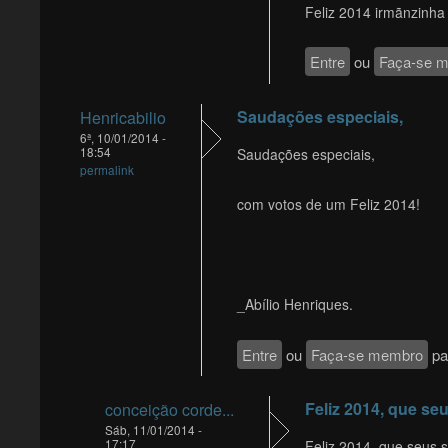
Feliz 2014 irmãnzinha
Entre
ou
Faça-se 
Saudações especiais,
Henricabilio
6ª, 10/01/2014 -
18:54
Saudações especiais,
permalink
com votos de um Feliz 2014!
_Abílio Henriques.
Entre
ou
Faça-se membro
pa
Feliz 2014, que se
conceição corde...
Sáb, 11/01/2014 -
17:17
Feliz 2014, que seus 