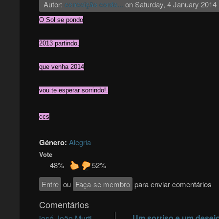
Autor:
conceição corde...
on
Saturday, 4 January 2014
O Sol se pondo
2013 partindo,
que venha 2014
vou te esperar sorrindo!.
ccs
Género:
Alegria
Vote
48%
52%
Entre
ou
Faça-se membro
para enviar comentários
Comentários
Um sorriso e um desej
josé João Murti...