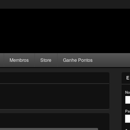
Membros
Store
Ganhe Pontos
E
No
Pa