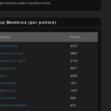
ste momento estão 0 membros online.
op Membros (por pontos)
Membro
Pontos
iCello Poeta
9127
ntónio Tê Santos
3887
rederico De Castro
2716
Hygora Hoxy
2677
admin
2323
harlesSilva
1511
Maria Carmo
1447
Luan Soares
959
WILSON CORDEIRO...
872