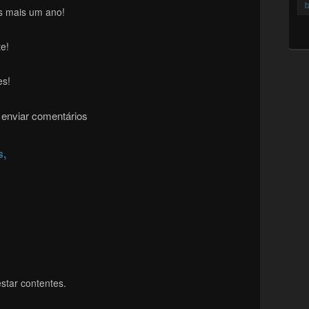
b
s mais um ano!
e!
es!
enviar comentários
s,
star contentes.