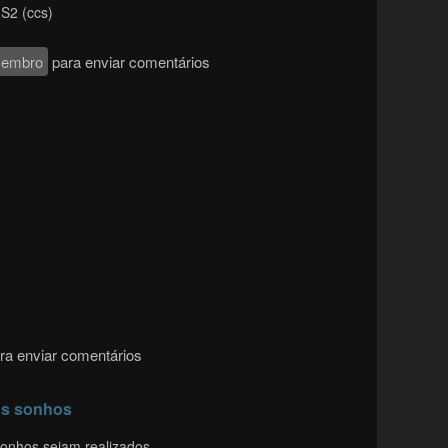
 S2 (ccs)
membro
para enviar comentários
ra enviar comentários
us sonhos
sonhos sejam realizados.