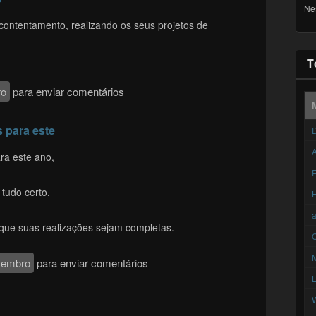
Ne
contentamento, realizando os seus projetos de
T
ro
para enviar comentários
 para este
D
A
ra este ano,
F
 tudo certo.
 que suas realizações sejam completas.
C
membro
para enviar comentários