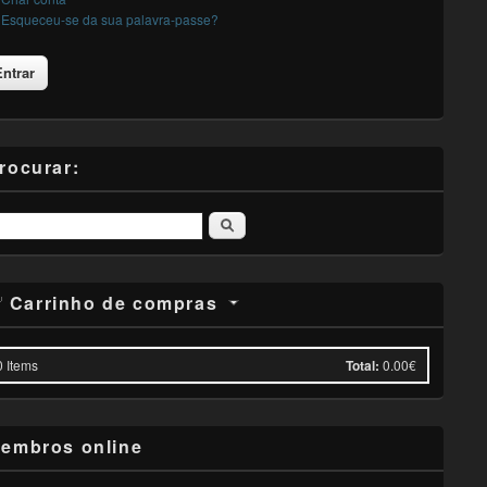
Esqueceu-se da sua palavra-passe?
rocurar:
Pesquisar
Carrinho de compras
0
Items
Total:
0.00€
embros online