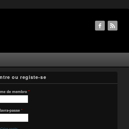
ntre ou registe-se
me de membro
*
lavra-passe
*
Criar conta