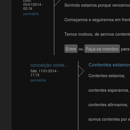
Dom,
05/01/2014 -
Sorrindo estamos porque vencemo
02:19
permalink
Começamos e seguiremos em frent
Temos motivos, de sermos content
Entre
ou
Faça-se membro
para 
Contentes estamo
conceição corde...
Sáb, 11/01/2014 -
17:15
Contentes estamos,
permalink
contentes esperamos,
contentes afirmamos,
somos contentes por e