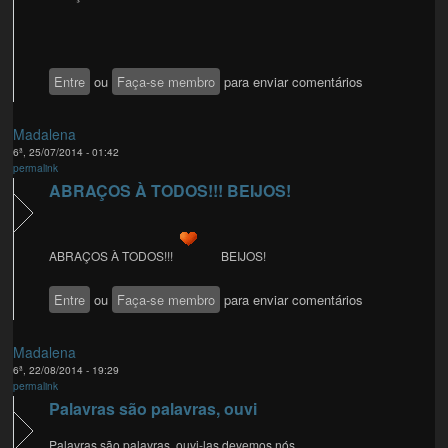
Entre
ou
Faça-se membro
para enviar comentários
Madalena
6ª, 25/07/2014 - 01:42
permalink
ABRAÇOS À TODOS!!! BEIJOS!
ABRAÇOS À TODOS!!!
BEIJOS!
Entre
ou
Faça-se membro
para enviar comentários
Madalena
6ª, 22/08/2014 - 19:29
permalink
Palavras são palavras, ouvi
Palavras são palavras, ouvi-las devemos nós...