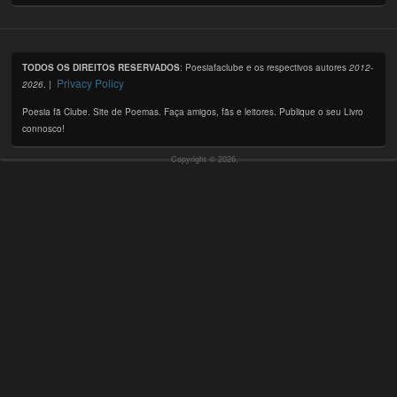
TODOS OS DIREITOS RESERVADOS
: Poesiafaclube e os respectivos autores
2012-
Privacy Policy
2026
. |
Poesia fã Clube. Site de Poemas. Faça amigos, fãs e leitores. Publique o seu Livro
connosco!
Copyright © 2026,