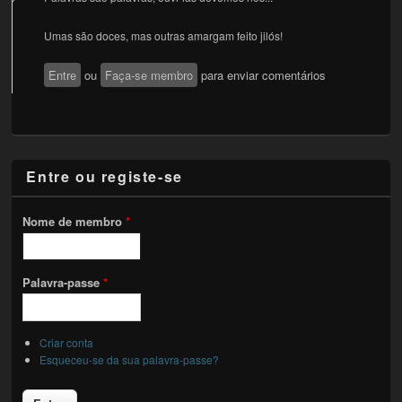
Umas são doces, mas outras amargam feito jilós!
Entre
ou
Faça-se membro
para enviar comentários
Entre ou registe-se
Nome de membro
*
Palavra-passe
*
Criar conta
Esqueceu-se da sua palavra-passe?