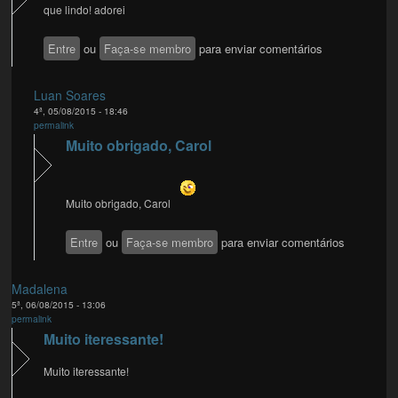
que lindo! adorei
Entre
ou
Faça-se membro
para enviar comentários
Luan Soares
4ª, 05/08/2015 - 18:46
permalink
Muito obrigado, Carol
Muito obrigado, Carol
Entre
ou
Faça-se membro
para enviar comentários
Madalena
5ª, 06/08/2015 - 13:06
permalink
Muito iteressante!
Muito iteressante!