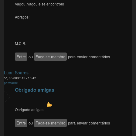
Vagou, vagou e se encontrou!
Abraços!
M.C.R.
Entre
ou
Faça-se membro
para enviar comentários
Luan Soares
5ª, 06/08/2015 - 15:42
permalink
Obrigado amigas
Obrigado amigas
Entre
ou
Faça-se membro
para enviar comentários