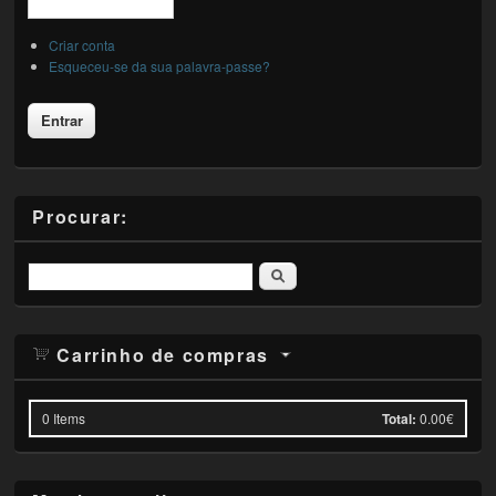
Criar conta
Esqueceu-se da sua palavra-passe?
Procurar:
Pesquisar
Carrinho de compras
0
Items
Total:
0.00€