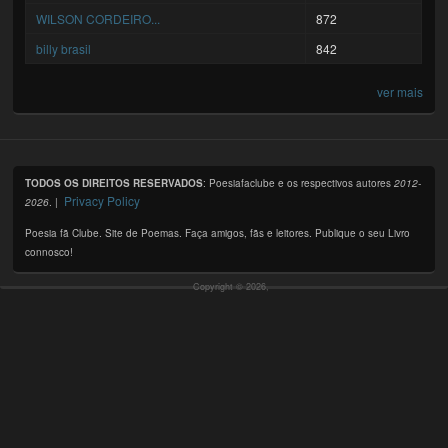
WILSON CORDEIRO...
872
billy brasil
842
ver mais
TODOS OS DIREITOS RESERVADOS
: Poesiafaclube e os respectivos autores
2012-
Privacy Policy
2026
. |
Poesia fã Clube. Site de Poemas. Faça amigos, fãs e leitores. Publique o seu Livro
connosco!
Copyright © 2026,