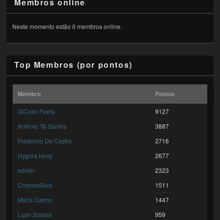
Membros online
Neste momento estão 0 membros online.
Top Membros (por pontos)
Membro
Pontos
DiCello Poeta
9127
António Tê Santos
3887
Frederico De Castro
2716
Hygora Hoxy
2677
admin
2323
CharlesSilva
1511
Maria Carmo
1447
Luan Soares
959