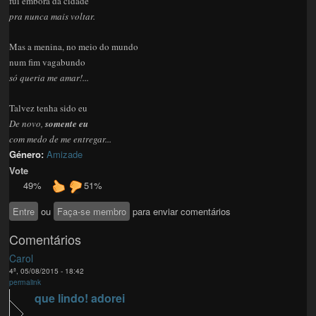
fui embora da cidade
pra nunca mais voltar.
Mas a menina, no meio do mundo
num fim vagabundo
só queria me amar!...
Talvez tenha sido eu
De novo,
somente eu
com medo de me entregar...
Género:
Amizade
Vote
49%
51%
Entre
ou
Faça-se membro
para enviar comentários
Comentários
Carol
4ª, 05/08/2015 - 18:42
permalink
que lindo! adorei