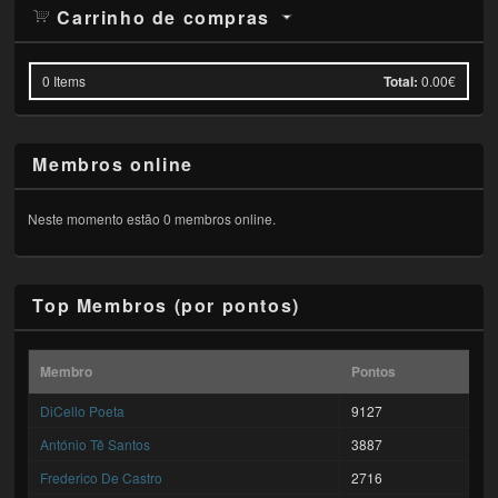
Carrinho de compras
0
Items
Total:
0.00€
Membros online
Neste momento estão 0 membros online.
Top Membros (por pontos)
Membro
Pontos
DiCello Poeta
9127
António Tê Santos
3887
Frederico De Castro
2716