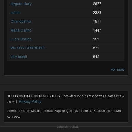
Hygora Hoxy
2677
admin
2323
CharlesSilva
1511
Maria Carmo
1447
Luan Soares
959
WILSON CORDEIRO...
872
billy brasil
842
ver mais
TODOS OS DIREITOS RESERVADOS
: Poesiafaclube e os respectivos autores
2012-
Privacy Policy
2026
. |
Poesia fã Clube. Site de Poemas. Faça amigos, fãs e leitores. Publique o seu Livro
connosco!
Copyright © 2026,