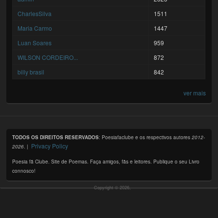
CharlesSilva
1511
Maria Carmo
1447
Luan Soares
959
WILSON CORDEIRO...
872
billy brasil
842
ver mais
TODOS OS DIREITOS RESERVADOS
: Poesiafaclube e os respectivos autores
2012-
Privacy Policy
2026
. |
Poesia fã Clube. Site de Poemas. Faça amigos, fãs e leitores. Publique o seu Livro
connosco!
Copyright © 2026,