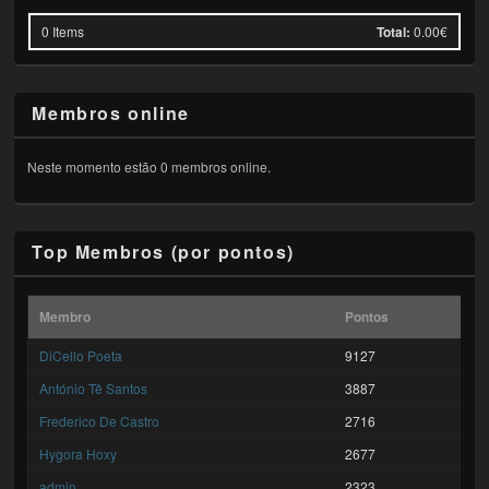
0
Items
Total:
0.00€
Membros online
Neste momento estão 0 membros online.
Top Membros (por pontos)
Membro
Pontos
DiCello Poeta
9127
António Tê Santos
3887
Frederico De Castro
2716
Hygora Hoxy
2677
admin
2323