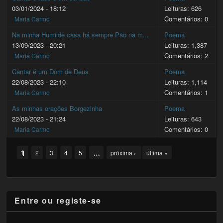
03/01/2024 - 18:12
Leituras: 626
Comentários: 0
Maria Carmo
Na minha Humilde casa há sempre Pão na m...
Poema
13/09/2023 - 20:21
Leituras: 1,387
Comentários: 2
Maria Carmo
Cantar é um Dom de Deus
Poema
22/08/2023 - 22:10
Leituras: 1,114
Comentários: 1
Maria Carmo
As minhas orações Borgezinha
Poema
22/08/2023 - 21:24
Leituras: 643
Comentários: 0
Maria Carmo
Pages
1
…
2
3
4
5
próxima ›
última »
Entre ou registe-se