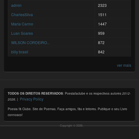
admin
2323
CharlesSilva
1511
Maria Carmo
1447
Luan Soares
959
WILSON CORDEIRO...
872
billy brasil
842
ver mais
TODOS OS DIREITOS RESERVADOS
: Poesiafaclube e os respectivos autores
2012-
Privacy Policy
2026
. |
Poesia fã Clube. Site de Poemas. Faça amigos, fãs e leitores. Publique o seu Livro
connosco!
Copyright © 2026,