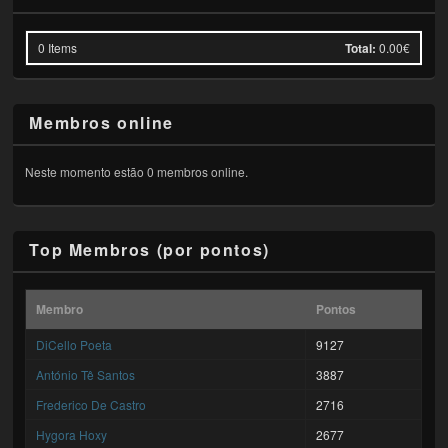
0
Items
Total:
0.00€
Membros online
Neste momento estão 0 membros online.
Top Membros (por pontos)
Membro
Pontos
DiCello Poeta
9127
António Tê Santos
3887
Frederico De Castro
2716
Hygora Hoxy
2677