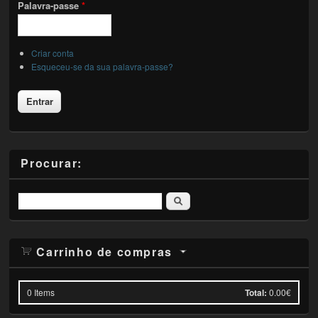
Palavra-passe
*
Criar conta
Esqueceu-se da sua palavra-passe?
Procurar:
Pesquisar
Carrinho de compras
0
Items
Total:
0.00€