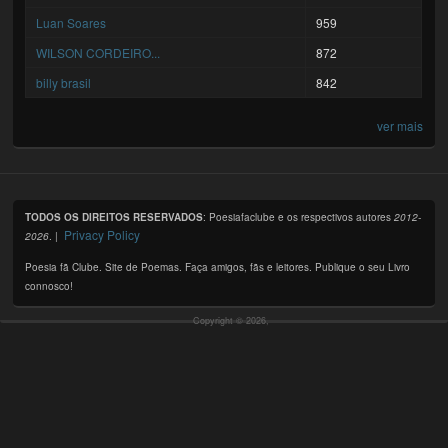
Luan Soares
959
WILSON CORDEIRO...
872
billy brasil
842
ver mais
TODOS OS DIREITOS RESERVADOS
: Poesiafaclube e os respectivos autores
2012-
Privacy Policy
2026
. |
Poesia fã Clube. Site de Poemas. Faça amigos, fãs e leitores. Publique o seu Livro
connosco!
Copyright © 2026,