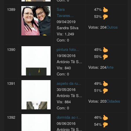
1389
Sara
47%
Tavares...
53%
09/04/2019
Votos: 204
Outros
Sandra Silva
Vis: 1,249
Com: 0
1390
pintura foto...
45%
19/06/2016
55%
António Tê S...
Votos: 204
Arte
Vis: 840
Com: 0
1391
aspeto da ru...
49%
30/05/2016
51%
António Tê S...
Votos: 203
Cidades
Vis: 884
Com: 0
1392
dormida ao r...
46%
06/06/2016
54%
António Tê S...