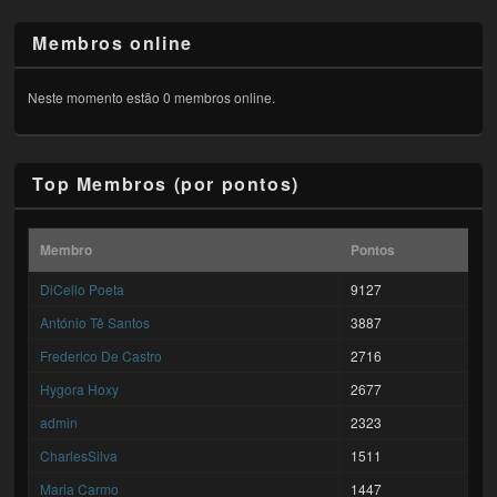
Membros online
Neste momento estão 0 membros online.
Top Membros (por pontos)
Membro
Pontos
DiCello Poeta
9127
António Tê Santos
3887
Frederico De Castro
2716
Hygora Hoxy
2677
admin
2323
CharlesSilva
1511
Maria Carmo
1447