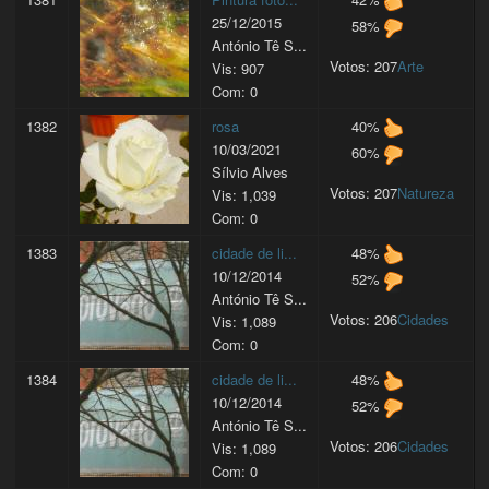
25/12/2015
58%
António Tê S...
Votos: 207
Arte
Vis: 907
Com: 0
1382
rosa
40%
10/03/2021
60%
Sílvio Alves
Votos: 207
Natureza
Vis: 1,039
Com: 0
1383
cidade de li...
48%
10/12/2014
52%
António Tê S...
Votos: 206
Cidades
Vis: 1,089
Com: 0
1384
cidade de li...
48%
10/12/2014
52%
António Tê S...
Votos: 206
Cidades
Vis: 1,089
Com: 0