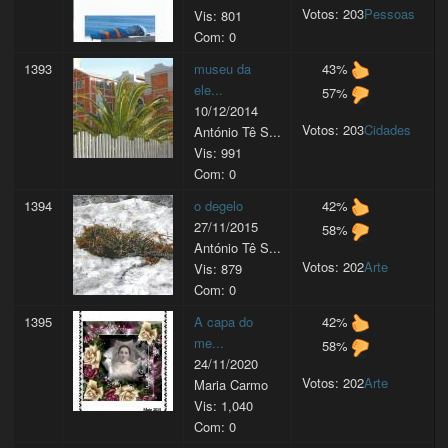
Votos: 203
Pessoas
Vis: 801
Com: 0
1393
museu da
43%
ele...
57%
10/12/2014
Votos: 203
Cidades
António Tê S...
Vis: 991
Com: 0
1394
o degelo
42%
27/11/2015
58%
António Tê S...
Votos: 202
Arte
Vis: 879
Com: 0
1395
A capa do
42%
me...
58%
24/11/2020
Votos: 202
Arte
Maria Carmo
Vis: 1,040
Com: 0