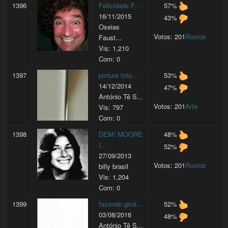
1396
Felicidade F...
57%
16/11/2015
43%
Oseias
Votos: 201
Rostos
Faust...
Vis: 1,210
Com: 0
1397
pintura foto...
53%
14/12/2014
47%
António Tê S...
Votos: 201
Arte
Vis: 797
Com: 0
1398
DEMI MOORE
48%
(...
52%
27/09/2013
Votos: 201
Rostos
billy brasil
Vis: 1,204
Com: 0
1399
fazendo giná...
52%
03/08/2016
48%
António Tê S...