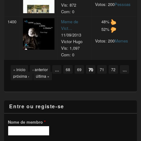
Votos: 200
Pessoas
Vis: 872
Com: 0
1400
Meme de
48%
Vict...
52%
11/09/2013
Votos: 200
Memes
Victor Hugo
Vis: 1,097
Com: 0
Pages
…
70
…
« inicio
‹ anterior
68
69
71
72
próxima ›
última »
Entre ou registe-se
Nome de membro
*