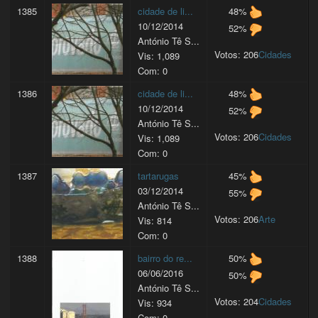
1385
cidade de li...
48%
10/12/2014
52%
António Tê S...
Votos: 206
Cidades
Vis: 1,089
Com: 0
1386
cidade de li...
48%
10/12/2014
52%
António Tê S...
Votos: 206
Cidades
Vis: 1,089
Com: 0
1387
tartarugas
45%
03/12/2014
55%
António Tê S...
Votos: 206
Arte
Vis: 814
Com: 0
1388
bairro do re...
50%
06/06/2016
50%
António Tê S...
Votos: 204
Cidades
Vis: 934
Com: 0