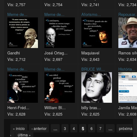
Vis: 2,757
Vis: 2,754
Vis: 2,741
Vis: 2,734
Meme de...
Meme de...
Aforismo...
Repousar..
Gandhi
José Orteg...
Maquiavel
Ramos silv
Vis: 2,712
Vis: 2,697
Vis: 2,643
Vis: 2,634
Meme de...
Meme de...
BRUCE WI...
História...
Henri-Fréd...
William Bl...
billy bras...
Jamila Maf
Vis: 2,628
Vis: 2,625
Vis: 2,625
Vis: 2,608
Pages
…
5
…
« inicio
‹ anterior
3
4
6
7
próxima
›
última »