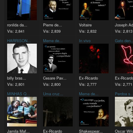
ronilda da...
Pierre de...
Voltaire
Joseph Ad
Vis: 2,841
Vis: 2,839
Vis: 2,832
Vis: 2,813
HARRISON...
Meme de...
In vivo
Gato den..
billy bras...
Cesare Pav...
Ex-Ricardo
Ex-Ricard
Vis: 2,801
Vis: 2,800
Vis: 2,777
Vis: 2,771
MINHAS Q...
Uma cruz...
Meme de...
Perdoa s..
Jamila Maf...
Ex-Ricardo
Shakespear...
Oscar Wild