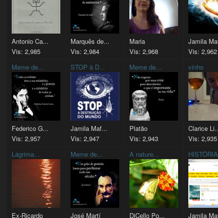
Antonio Ca...
Marquês de...
Maria
Jamila Maf
Vis: 2,985
Vis: 2,984
Vis: 2,968
Vis: 2,962
Meme de...
STOP à D...
Meme de...
vinho
Federico G...
Jamila Maf...
Platão
Clarice Li.
Vis: 2,957
Vis: 2,947
Vis: 2,943
Vis: 2,935
Lágrima...
Meme de...
A nature...
HISTÓRIA.
Ex-Ricardo
José Martí
DiCello Po...
Jamila Maf