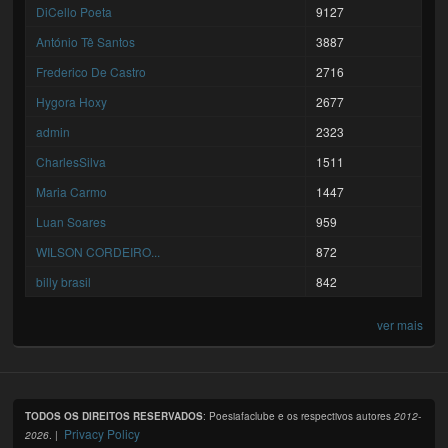
DiCello Poeta
9127
António Tê Santos
3887
Frederico De Castro
2716
Hygora Hoxy
2677
admin
2323
CharlesSilva
1511
Maria Carmo
1447
Luan Soares
959
WILSON CORDEIRO...
872
billy brasil
842
ver mais
TODOS OS DIREITOS RESERVADOS
: Poesiafaclube e os respectivos autores
2012-
Privacy Policy
2026
. |