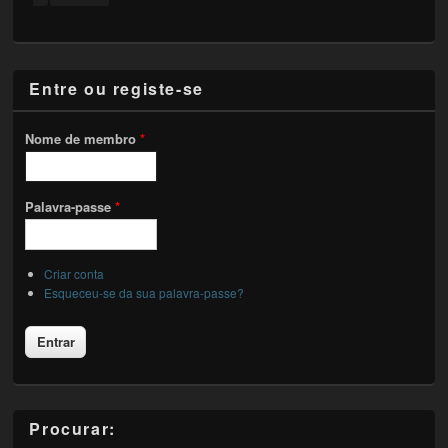
Entre ou registe-se
Nome de membro
*
Palavra-passe
*
Criar conta
Esqueceu-se da sua palavra-passe?
Procurar: