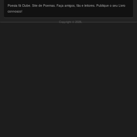
Poesia fã Clube. Site de Poemas. Faça amigos, fãs e leitores. Publique o seu Livro
connosco!
Copyright © 2026,