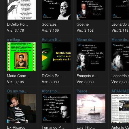
DiCello Po...
Sócrates
Goethe
Leonardo d
Vis: 3,178
Vis: 3,169
Vis: 3,158
Vis: 3,113
o milagr...
Por um B...
Meme de...
Meme de..
Maria Carm...
DiCello Po...
François d...
Leonardo d
Vis: 3,105
Vis: 3,089
Vis: 3,080
Vis: 3,080
On my wa...
Aforismo...
Peace
APANHAD
Ex-Ricardo
Fernando P...
Luis Filip...
Antonio Ca