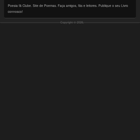
Poesia fã Clube. Site de Poemas. Faça amigos, fãs e leitores. Publique o seu Livro
connosco!
Copyright © 2026,