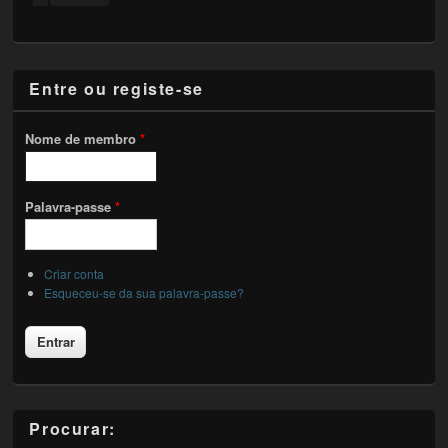
Entre ou registe-se
Nome de membro
*
Palavra-passe
*
Criar conta
Esqueceu-se da sua palavra-passe?
Procurar: