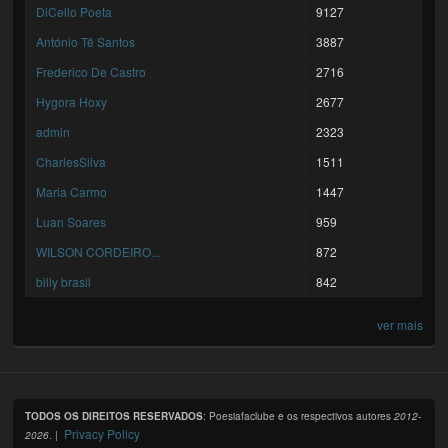
DiCello Poeta
9127
António Tê Santos
3887
Frederico De Castro
2716
Hygora Hoxy
2677
admin
2323
CharlesSilva
1511
Maria Carmo
1447
Luan Soares
959
WILSON CORDEIRO...
872
billy brasil
842
ver mais
TODOS OS DIREITOS RESERVADOS
: Poesiafaclube e os respectivos autores
2012-
Privacy Policy
2026
. |