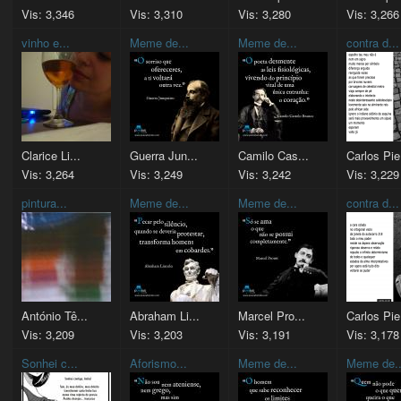
Vis: 3,346
Vis: 3,310
Vis: 3,280
Vis: 3,266
vinho e...
Meme de...
Meme de...
contra d...
Clarice Li...
Guerra Jun...
Camilo Cas...
Carlos Pie
Vis: 3,264
Vis: 3,249
Vis: 3,242
Vis: 3,229
pintura...
Meme de...
Meme de...
contra d...
António Tê...
Abraham Li...
Marcel Pro...
Carlos Pie
Vis: 3,209
Vis: 3,203
Vis: 3,191
Vis: 3,178
Sonhei c...
Aforismo...
Meme de...
Meme de..