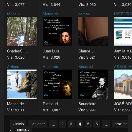
Vis: 3,077
Vis: 3,044
Vis: 3,030
Vis: 3,030
férias 2
Meme de...
pernas
HISTÓRIA.
CharlesSil...
Juan Luis...
Clarice Li...
Jamila Maf
Vis: 3,026
Vis: 3,026
Vis: 3,021
Vis: 3,016
Arrisco
Aforismo...
Baudelai...
ASSOCIAÇ
Marisa de...
Rimbaud
Baudelaire
JOSÉ ADÃ
Vis: 3,011
Vis: 3,007
Vis: 2,997
Vis: 2,990
Pages
…
4
…
« inicio
‹ anterior
2
3
5
6
próxima
›
última »