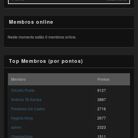
Membros online
Neste momento estão 0 membros online.
Top Membros (por pontos)
Membro
Pontos
DiCello Poeta
9127
António Tê Santos
3887
Frederico De Castro
2716
Hygora Hoxy
2677
admin
2323
CharlesSilva
1511