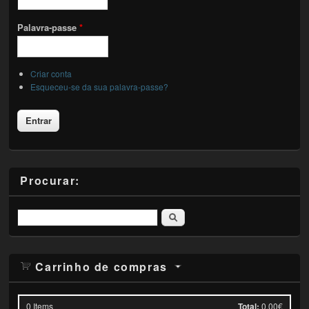
Palavra-passe
*
Criar conta
Esqueceu-se da sua palavra-passe?
Procurar:
Pesquisar
Carrinho de compras
0
Items
Total:
0.00€