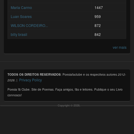
Maria Carmo
1447
Luan Soares
959
WILSON CORDEIRO...
872
billy brasil
842
ver mais
TODOS OS DIREITOS RESERVADOS
: Poesiafaclube e os respectivos autores
2012-
Privacy Policy
2026
. |
Poesia fã Clube. Site de Poemas. Faça amigos, fãs e leitores. Publique o seu Livro
connosco!
Copyright © 2026,