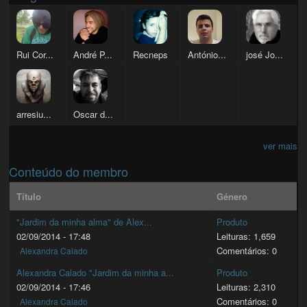
Rui Cor...
André P...
Recneps
António...
josé Jo...
arresiu...
Oscar d...
ver mais
Conteúdo do membro
Título
Género
"Jardim da minha alma" de Alex...
Produto
02/09/2014 - 17:48
Leituras: 1,659
Comentários: 0
Alexandra Calado
Alexandra Calado "Jardim da minha a...
Produto
02/09/2014 - 17:46
Leituras: 2,310
Comentários: 0
Alexandra Calado