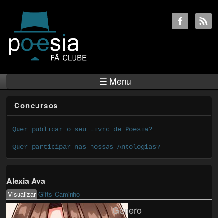
☰ Menu
Concursos
Quer publicar o seu Livro de Poesia?
Quer participar nas nossas Antologias?
Alexia Ava
Visualizar
(active tab)
Gifts
Caminho
Primary tabs
Género