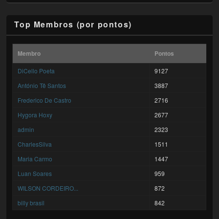
Top Membros (por pontos)
Membro
Pontos
DiCello Poeta
9127
António Tê Santos
3887
Frederico De Castro
2716
Hygora Hoxy
2677
admin
2323
CharlesSilva
1511
Maria Carmo
1447
Luan Soares
959
WILSON CORDEIRO...
872
billy brasil
842