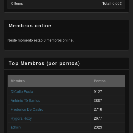
0
Items
Total:
0.00€
Membros online
Neste momento estão 0 membros online.
Top Membros (por pontos)
Membro
Pontos
DiCello Poeta
9127
António Tê Santos
3887
Frederico De Castro
2716
Hygora Hoxy
2677
admin
2323