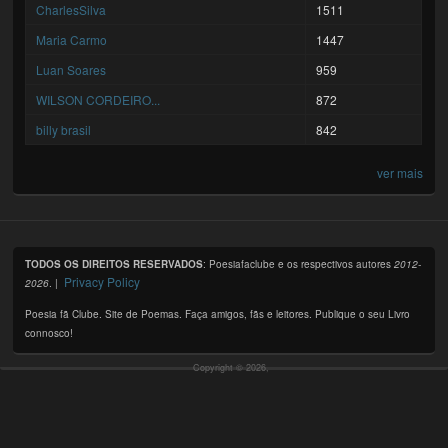
CharlesSilva
1511
Maria Carmo
1447
Luan Soares
959
WILSON CORDEIRO...
872
billy brasil
842
ver mais
TODOS OS DIREITOS RESERVADOS
: Poesiafaclube e os respectivos autores
2012-
Privacy Policy
2026
. |
Poesia fã Clube. Site de Poemas. Faça amigos, fãs e leitores. Publique o seu Livro
connosco!
Copyright © 2026,