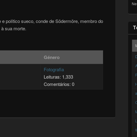
Ne
e e político sueco, conde de Södermöre, membro do
T
 à sua morte.
Género
D
A
Fotografia
F
Leituras: 1,333
Comentários: 0
C