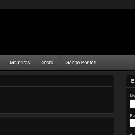
Membros
Store
Ganhe Pontos
E
No
Pa