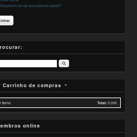
Esqueceu-se da sua palavra-passe?
rocurar:
Pesquisar
Carrinho de compras
0
Items
Total:
0.00€
embros online