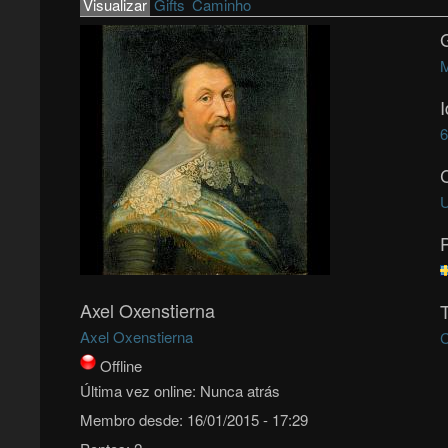
Primary tabs
Visualizar
(active tab)
Gifts
Caminho
M
U
Axel Oxenstierna
Axel Oxenstierna
C
Offline
Última vez online:
Nunca atrás
Membro desde:
16/01/2015 - 17:29