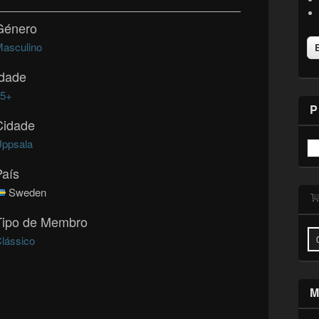
Género
asculino
Idade
65+
P
Cidade
ppsala
País
Sweden
Tipo de Membro
lássico
M