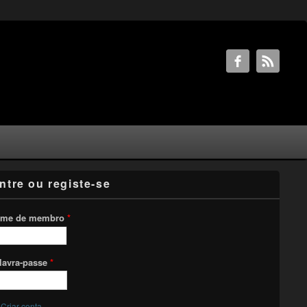
ntre ou registe-se
me de membro
*
lavra-passe
*
Criar conta