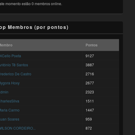
ste momento estão 0 membros online.
op Membros (por pontos)
Membro
Pontos
iCello Poeta
9127
ntónio Tê Santos
3887
rederico De Castro
2716
Hygora Hoxy
2677
admin
2323
harlesSilva
1511
Maria Carmo
1447
Luan Soares
959
WILSON CORDEIRO...
872