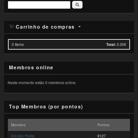
Pesquisar
Carrinho de compras
0
Items
Total:
0.00€
Membros online
Neste momento estão 0 membros online.
Top Membros (por pontos)
Membro
Pontos
DiCello Poeta
9127