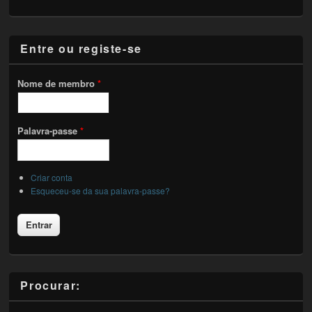
Entre ou registe-se
Nome de membro
*
Palavra-passe
*
Criar conta
Esqueceu-se da sua palavra-passe?
Procurar: