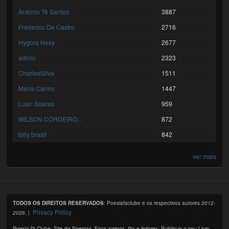
António Tê Santos
3887
Frederico De Castro
2716
Hygora Hoxy
2677
admin
2323
CharlesSilva
1511
Maria Carmo
1447
Luan Soares
959
WILSON CORDEIRO...
872
billy brasil
842
ver mais
TODOS OS DIREITOS RESERVADOS
: Poesiafaclube e os respectivos autores
2012-
Privacy Policy
2026
. |
Poesia fã Clube. Site de Poemas. Faça amigos, fãs e leitores. Publique o seu Livro