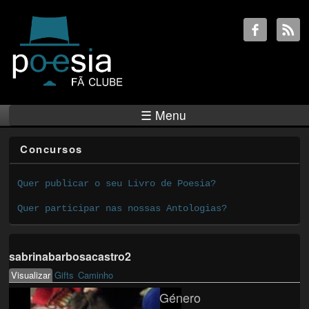
☰ Menu
Concursos
Quer publicar o seu Livro de Poesia?
Quer participar nas nossas Antologias?
sabrinabarbosacastro2
Visualizar
(active tab)
Gifts
Caminho
Primary tabs
Género