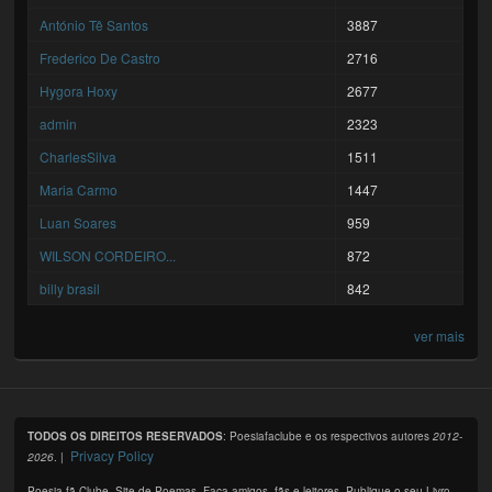
António Tê Santos
3887
Frederico De Castro
2716
Hygora Hoxy
2677
admin
2323
CharlesSilva
1511
Maria Carmo
1447
Luan Soares
959
WILSON CORDEIRO...
872
billy brasil
842
ver mais
TODOS OS DIREITOS RESERVADOS
: Poesiafaclube e os respectivos autores
2012-
Privacy Policy
2026
. |
Poesia fã Clube. Site de Poemas. Faça amigos, fãs e leitores. Publique o seu Livro