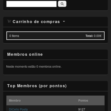
Pesquisar
Carrinho de compras
0
Items
Total:
0.00€
Membros online
Neste momento estão 0 membros online.
Top Membros (por pontos)
Membro
Pontos
DiCello Poeta
9127