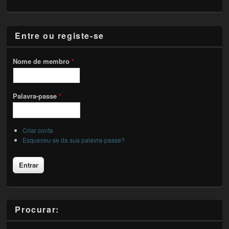
Entre ou registe-se
Nome de membro
*
Palavra-passe
*
Criar conta
Esqueceu-se da sua palavra-passe?
Procurar: