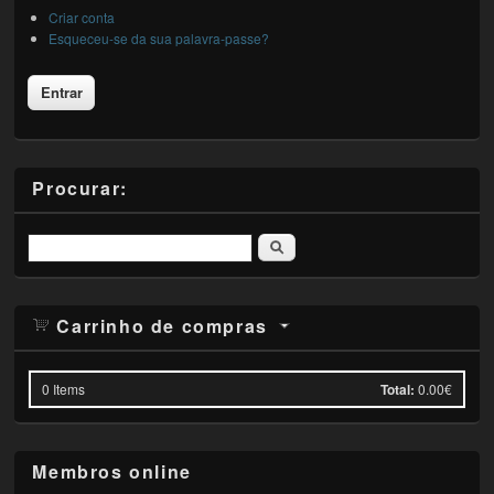
Criar conta
Esqueceu-se da sua palavra-passe?
Procurar:
Pesquisar
Carrinho de compras
0
Items
Total:
0.00€
Membros online