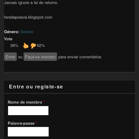
Jamais ignore a lei do retorno.
feradapoesia.blogspot.com
Género:
Soneto
Vote
38%
62%
Entre
ou
Faça-se membro
para enviar comentários
Entre ou registe-se
Nome de membro
*
Palavra-passe
*