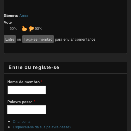
Género:
Amor
Vote
50%
50%
Entre
ou
Faça-se membro
para enviar comentários
Entre ou registe-se
Nome de membro
*
Palavra-passe
*
Criar conta
Esqueceu-se da sua palavra-passe?