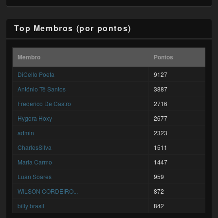
Top Membros (por pontos)
Membro
Pontos
DiCello Poeta
9127
António Tê Santos
3887
Frederico De Castro
2716
Hygora Hoxy
2677
admin
2323
CharlesSilva
1511
Maria Carmo
1447
Luan Soares
959
WILSON CORDEIRO...
872
billy brasil
842