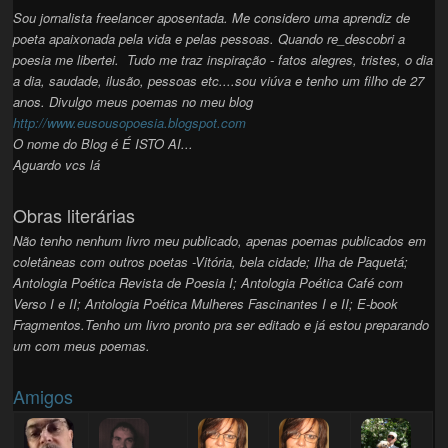
Sou jornalista freelancer aposentada.
Me considero uma aprendiz de
poeta apaixonada pela vida e pelas pessoas. Quando re_descobri a
poesia me libertei. Tudo me traz inspiração - fatos alegres, tristes, o dia
a dia, saudade, ilusão, pessoas etc....sou viúva e tenho um filho de 27
anos. Divulgo meus poemas no meu blog
http://www.eusousopoesia.blogspot.com
O nome do Blog é É ISTO AI...
Aguardo vcs lá
Obras literárias
Não tenho nenhum livro meu publicado, apenas poemas publicados em
coletâneas com outros poetas -Vitória, bela cidade; Ilha de Paquetá;
Antologia Poética Revista de Poesia I; Antologia Poética Café com
Verso I e II; Antologia Poética Mulheres Fascinantes I e II; E-book
Fragmentos.Tenho um livro pronto pra ser editado e já estou preparando
um com meus poemas.
Amigos