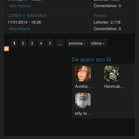
Comentários: 0
Vera Helena
CORES E SABORES
Poema
11/01/2014 - 19:26
Leituras: 2,118
Comentários: 0
Vera Helena
Pages
1
…
2
3
4
5
próxima ›
última »
De quem sou fã
Aurélia...
Henricab...
billy br...