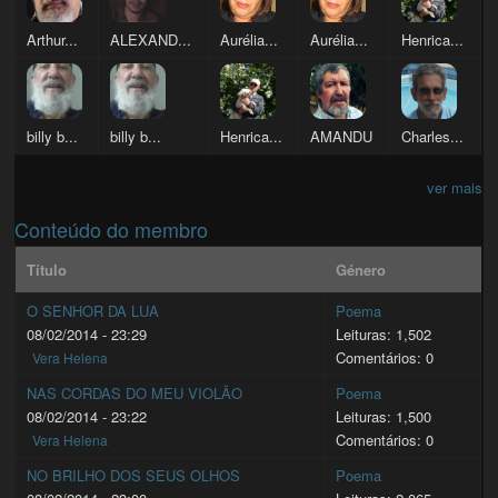
Arthur...
ALEXAND...
Aurélia...
Aurélia...
Henrica...
billy b...
billy b...
Henrica...
AMANDU
Charles...
ver mais
Conteúdo do membro
Título
Género
O SENHOR DA LUA
Poema
08/02/2014 - 23:29
Leituras: 1,502
Comentários: 0
Vera Helena
NAS CORDAS DO MEU VIOLÃO
Poema
08/02/2014 - 23:22
Leituras: 1,500
Comentários: 0
Vera Helena
NO BRILHO DOS SEUS OLHOS
Poema