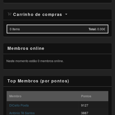
Carrinho de compras
0
Items
Total:
0.00€
Membros online
Neste momento estão 0 membros online.
Top Membros (por pontos)
Membro
Pontos
DiCello Poeta
9127
António Tê Santos
3887