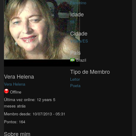
Feminino
Idade
55
Cidade
Vitória/ES
País
Brazil
Tipo de Membro
Vera Helena
Leitor
Vera Helena
Poeta
Offline
Última vez online:
12 years 5
meses atrás
Membro desde:
10/07/2013 - 05:31
Pontos:
164
Sobre mim