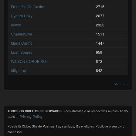
Frederico De Castro
2716
Hygora Hoxy
2677
admin
2323
CharlesSilva
1511
Maria Carmo
1447
Luan Soares
959
WILSON CORDEIRO...
872
billy brasil
842
ver mais
TODOS OS DIREITOS RESERVADOS
: Poesiafaclube e os respectivos autores
2012-
Privacy Policy
2026
. |
Poesia fã Clube. Site de Poemas. Faça amigos, fãs e leitores. Publique o seu Livro
connosco!