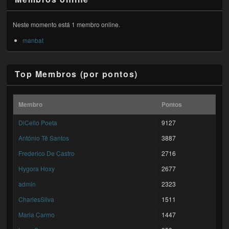
Neste momento está 1 membro online.
manbat
Top Membros (por pontos)
Membro
Pontos
DiCello Poeta
9127
António Tê Santos
3887
Frederico De Castro
2716
Hygora Hoxy
2677
admin
2323
CharlesSilva
1511
Maria Carmo
1447