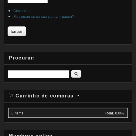
Criar conta
Esqueceu-se da sua palavra-passe?
Procurar:
Pesquisar
Carrinho de compras
0
Items
Total:
0.00€
Membros online