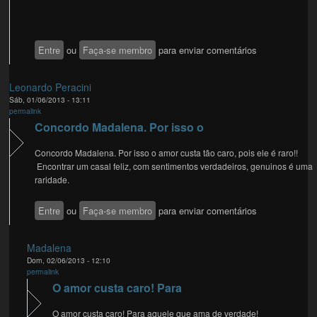
Entre
ou
Faça-se membro
para enviar comentários
Leonardo Peracini
Sáb, 01/06/2013 - 13:11
permalink
Concordo Madalena. Por isso o
Concordo Madalena. Por isso o amor custa tão caro, pois ele é raro!!
Encontrar um casal feliz, com sentimentos verdadeiros, genuinos é uma
raridade.
Entre
ou
Faça-se membro
para enviar comentários
Madalena
Dom, 02/06/2013 - 12:10
permalink
O amor custa caro! Para
O amor custa caro! Para aquele que ama de verdade!