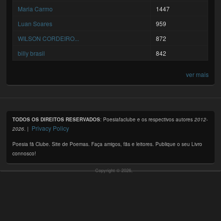
Maria Carmo
1447
Luan Soares
959
WILSON CORDEIRO...
872
billy brasil
842
ver mais
TODOS OS DIREITOS RESERVADOS
: Poesiafaclube e os respectivos autores
2012-
Privacy Policy
2026
. |
Poesia fã Clube. Site de Poemas. Faça amigos, fãs e leitores. Publique o seu Livro
connosco!
Copyright © 2026,