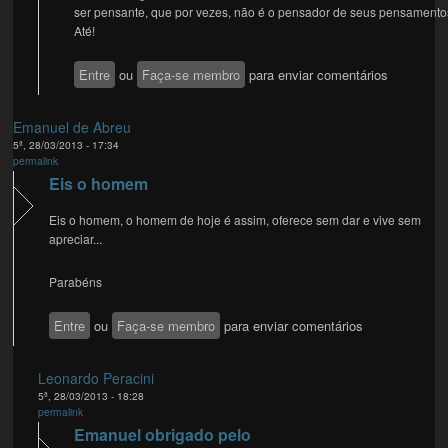
ser pensante, que por vezes, não é o pensador de seus pensamento
Até!
Entre
ou
Faça-se membro
para enviar comentários
Emanuel de Abreu
5ª, 28/03/2013 - 17:34
permalink
Eis o homem
Eis o homem, o homem de hoje é assim, oferece sem dar e vive sem
apreciar...
Parabéns
Entre
ou
Faça-se membro
para enviar comentários
Leonardo Peracini
5ª, 28/03/2013 - 18:28
permalink
Emanuel obrigado pelo