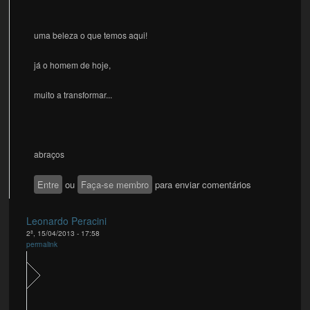
uma beleza o que temos aqui!
já o homem de hoje,
muito a transformar...
abraços
Entre
ou
Faça-se membro
para enviar comentários
Leonardo Peracini
2ª, 15/04/2013 - 17:58
permalink