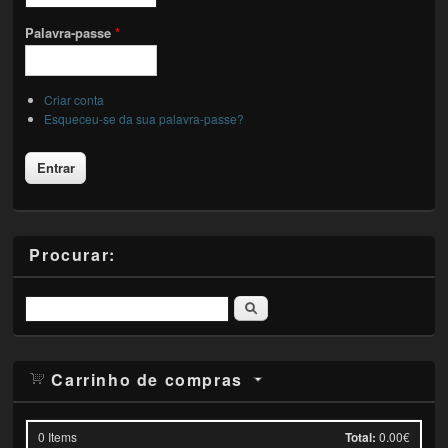
Palavra-passe
*
Criar conta
Esqueceu-se da sua palavra-passe?
Procurar:
Pesquisar
Carrinho de compras
0
Items
Total:
0.00€