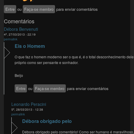
Entre
ou
Faça-se membro
para enviar comentários
Comentários
Débora Benvenuti
4ª, 27/03/2013 - 22:19
permalink
Eis o Homem
O que faz o homem moderno ser o que é, é o total desconhecimento dele
próprio como ser pensante e sonhador.
Beijo
Entre
ou
Faça-se membro
para enviar comentários
Leonardo Peracini
5ª, 28/03/2013 - 12:38
permalink
Débora obrigado pelo
Débora obrigado pelo comentário! Como ser humano é maravilhoso