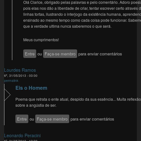
Olá Clarice, obrigado pelas palavras e pelo comentário. Adoro poesi
pois elas nos dão a liberdade de criar, tentar escrever certo através 
linhas tortas, ilustrando o interjogo da existência humana, aprenden
ensinado ao mesmo tempo como cada coisa pode funcionar. Sabem
que a verdade ultima nunca saberemos o que será.
Meus cumprimentos!
Entre
ou
Faça-se membro
para enviar comentários
Lourdes Ramos
6ª, 31/05/2013 - 03:00
permalink
Eis o Homem
Poema que retrata o ente atual, despido da sua essência... Muita reflexã
sobre a angústia de ser.
Entre
ou
Faça-se membro
para enviar comentários
Leonardo Peracini
6ª, 31/05/2013 - 13:33