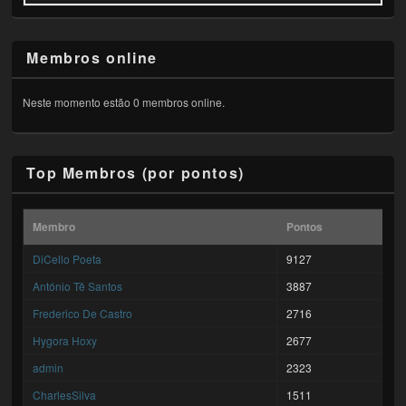
Membros online
Neste momento estão 0 membros online.
Top Membros (por pontos)
Membro
Pontos
DiCello Poeta
9127
António Tê Santos
3887
Frederico De Castro
2716
Hygora Hoxy
2677
admin
2323
CharlesSilva
1511