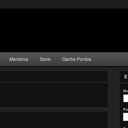
Membros
Store
Ganhe Pontos
E
No
Pa