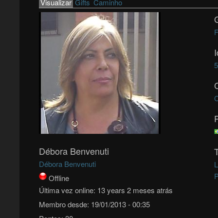
Primary tabs
Visualizar
(active tab)
Gifts
Caminho
F
C
Débora Benvenuti
Débora Benvenuti
L
P
Offline
Última vez online:
13 years 2 meses atrás
Membro desde:
19/01/2013 - 00:35