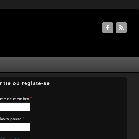
ntre ou registe-se
me de membro
*
lavra-passe
*
Criar conta