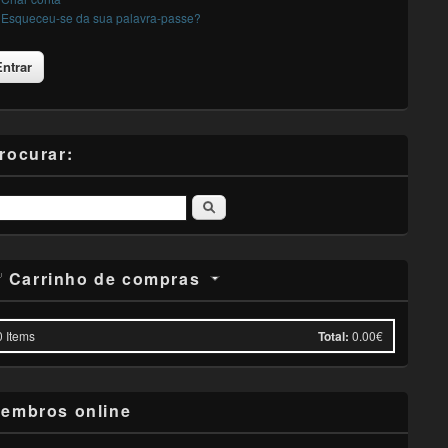
Esqueceu-se da sua palavra-passe?
rocurar:
Pesquisar
Carrinho de compras
0
Items
Total:
0.00€
embros online