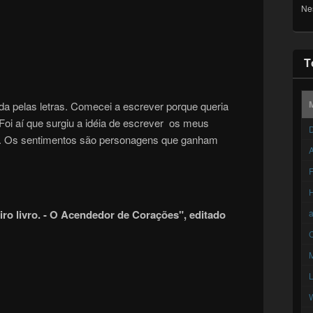
Ne
T
 pelas letras. Comecei a escrever porque queria
oi aí que surgiu a idéia de escrever os meus
D
m. Os sentimentos são personagens que ganham
A
F
ro livro. - O Acendedor de Corações", editado
C