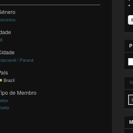
Género
eminino
Idade
58
P
Cidade
ascavel / Paraná
País
Brazil
Tipo de Membro
eitor
oeta
M