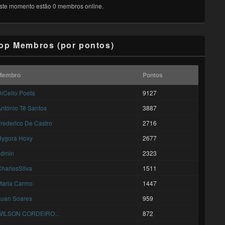
ste momento estão 0 membros online.
op Membros (por pontos)
Membro
Pontos
iCello Poeta
9127
ntónio Tê Santos
3887
rederico De Castro
2716
Hygora Hoxy
2677
admin
2323
harlesSilva
1511
Maria Carmo
1447
Luan Soares
959
WILSON CORDEIRO...
872