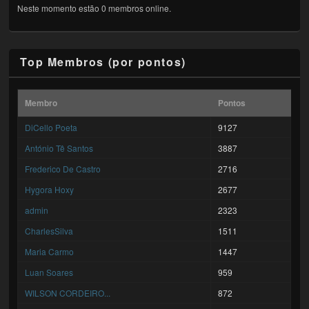
Neste momento estão 0 membros online.
Top Membros (por pontos)
Membro
Pontos
DiCello Poeta
9127
António Tê Santos
3887
Frederico De Castro
2716
Hygora Hoxy
2677
admin
2323
CharlesSilva
1511
Maria Carmo
1447
Luan Soares
959
WILSON CORDEIRO...
872