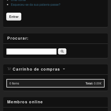
Esqueceu-se da sua palavra-passe?
Procurar:
Pesquisar
Carrinho de compras
0
Items
Total:
0.00€
Membros online