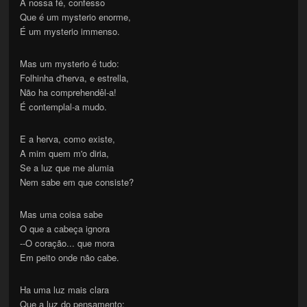
A nossa fé, confesso
Que é um mysterio enorme,
É um mysterio immenso.
Mas um mysterio é tudo:
Folhinha d'herva, e estrella,
Não ha comprehendêl-a!
É contemplal-a mudo.
E a herva, como existe,
A mim quem m'o diria,
Se a luz que me alumia
Nem sabe em que consiste?
Mas uma coisa sabe
O que a cabeça ignora
--O coração... que mora
Em peito onde não cabe.
Ha uma luz mais clara
Que a luz do pensamento: