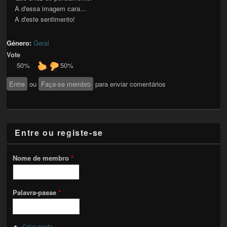
A d'essa imagem cara...
A d'este sentimento!
Género:
Geral
Vote
50%
50%
Entre
ou
Faça-se membro
para enviar comentários
Entre ou registe-se
Nome de membro
*
Palavra-passe
*
Criar conta