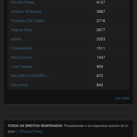
DiCello Poeta
9127
António Tê Santos
3887
Frederico De Castro
2716
Hygora Hoxy
2677
admin
2323
CharlesSilva
1511
Maria Carmo
1447
Luan Soares
959
WILSON CORDEIRO...
872
billy brasil
842
ver mais
TODOS OS DIREITOS RESERVADOS
: Poesiafaclube e os respectivos autores
2012-
Privacy Policy
2026
. |