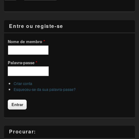
Entre ou registe-se
Nome de membro
*
Palavra-passe
*
Criar conta
Esqueceu-se da sua palavra-passe?
Procurar: