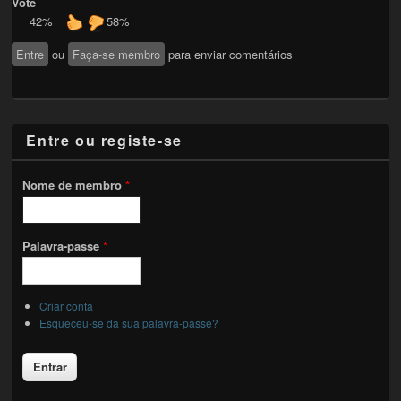
Vote
42%
58%
Entre
ou
Faça-se membro
para enviar comentários
Entre ou registe-se
Nome de membro
*
Palavra-passe
*
Criar conta
Esqueceu-se da sua palavra-passe?