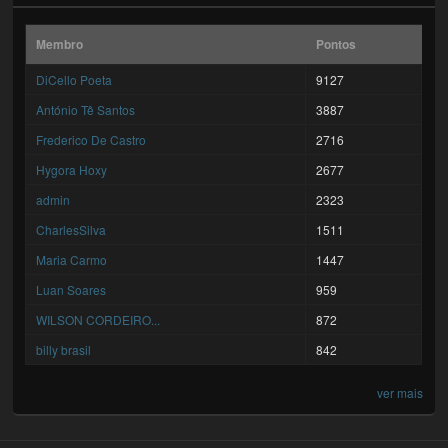
Membro
Pontos
DiCello Poeta
9127
António Tê Santos
3887
Frederico De Castro
2716
Hygora Hoxy
2677
admin
2323
CharlesSilva
1511
Maria Carmo
1447
Luan Soares
959
WILSON CORDEIRO...
872
billy brasil
842
ver mais