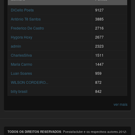
DiCello Poeta
9127
António Tê Santos
3885
Frederico De Castro
2716
Hygora Hoxy
2677
admin
2323
CharlesSilva
1511
Maria Carmo
1447
Luan Soares
959
WILSON CORDEIRO...
872
billy brasil
842
ver mais
TODOS OS DIREITOS RESERVADOS
: Poesiafaclube e os respectivos autores
2012-