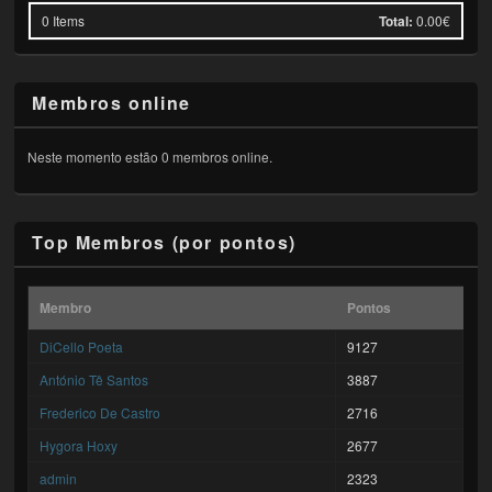
0
Items
Total:
0.00€
Membros online
Neste momento estão 0 membros online.
Top Membros (por pontos)
Membro
Pontos
DiCello Poeta
9127
António Tê Santos
3887
Frederico De Castro
2716
Hygora Hoxy
2677
admin
2323