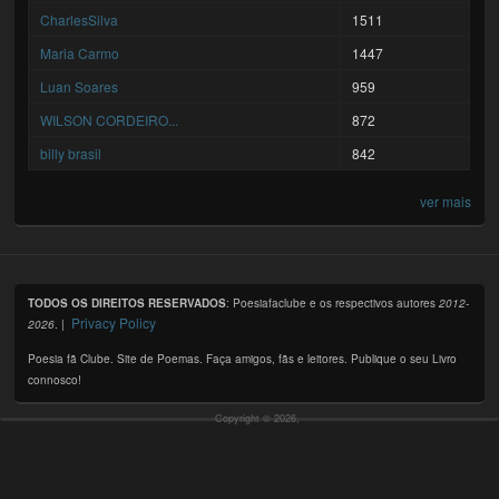
CharlesSilva
1511
Maria Carmo
1447
Luan Soares
959
WILSON CORDEIRO...
872
billy brasil
842
ver mais
TODOS OS DIREITOS RESERVADOS
: Poesiafaclube e os respectivos autores
2012-
Privacy Policy
2026
. |
Poesia fã Clube. Site de Poemas. Faça amigos, fãs e leitores. Publique o seu Livro
connosco!
Copyright © 2026,