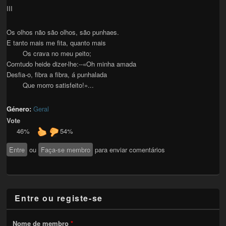
III
Os olhos não são olhos, são punhaes.
E tanto mais me fita, quanto mais
Os crava no meu peito;
Comtudo heide dizer-lhe:--«Oh minha amada
Desfia-o, fibra a fibra, á punhalada
Que morro satisfeito!»...
Género:
Geral
Vote
46%
54%
Entre
ou
Faça-se membro
para enviar comentários
Entre ou registe-se
Nome de membro
*