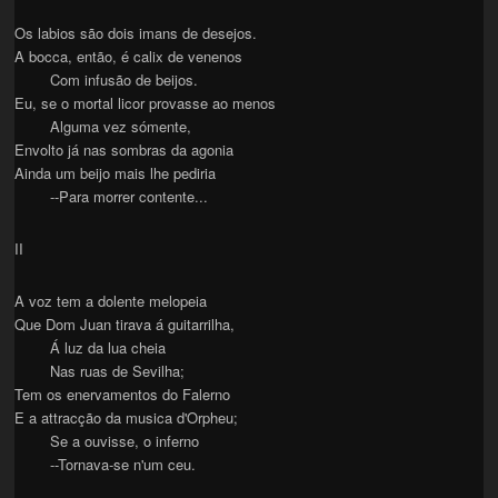
Os labios são dois imans de desejos.
A bocca, então, é calix de venenos
Com infusão de beijos.
Eu, se o mortal licor provasse ao menos
Alguma vez sómente,
Envolto já nas sombras da agonia
Ainda um beijo mais lhe pediria
--Para morrer contente...
II
A voz tem a dolente melopeia
Que Dom Juan tirava á guitarrilha,
Á luz da lua cheia
Nas ruas de Sevilha;
Tem os enervamentos do Falerno
E a attracção da musica d'Orpheu;
Se a ouvisse, o inferno
--Tornava-se n'um ceu.