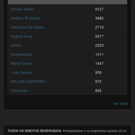
DiCello Poeta
9127
António Tê Santos
3885
Frederico De Castro
2716
Hygora Hoxy
2677
admin
2323
CharlesSilva
1511
Maria Carmo
1447
Luan Soares
959
WILSON CORDEIRO...
872
billy brasil
842
ver mais
TODOS OS DIREITOS RESERVADOS
: Poesiafaclube e os respectivos autores
2012-