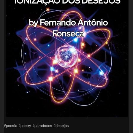
#poesia #poetry #paradoxos #desejos