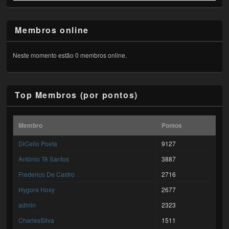
Membros online
Neste momento estão 0 membros online.
Top Membros (por pontos)
Membro
Pontos
DiCello Poeta
9127
António Tê Santos
3887
Frederico De Castro
2716
Hygora Hoxy
2677
admin
2323
CharlesSilva
1511