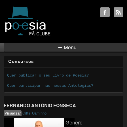
☰ Menu
Concursos
Quer publicar o seu Livro de Poesia?
Quer participar nas nossas Antologias?
FERNANDO ANTÔNIO FONSECA
Visualizar
(active tab)
Gifts
Caminho
Primary tabs
Género