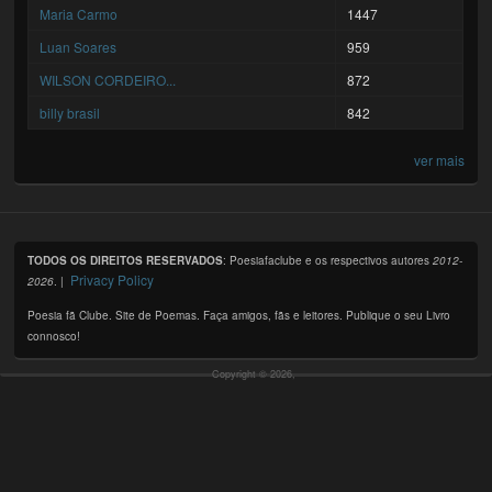
Maria Carmo
1447
Luan Soares
959
WILSON CORDEIRO...
872
billy brasil
842
ver mais
TODOS OS DIREITOS RESERVADOS
: Poesiafaclube e os respectivos autores
2012-
Privacy Policy
2026
. |
Poesia fã Clube. Site de Poemas. Faça amigos, fãs e leitores. Publique o seu Livro
connosco!
Copyright © 2026,