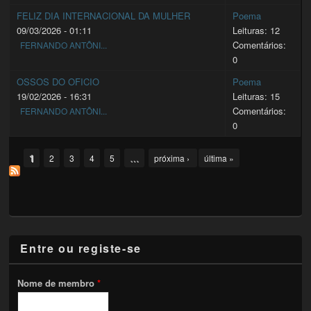
FELIZ DIA INTERNACIONAL DA MULHER
Poema
09/03/2026 - 01:11
Leituras: 12
Comentários:
FERNANDO ANTÔNI...
0
OSSOS DO OFICIO
Poema
19/02/2026 - 16:31
Leituras: 15
Comentários:
FERNANDO ANTÔNI...
0
Pages
1
…
2
3
4
5
próxima ›
última »
Entre ou registe-se
Nome de membro
*