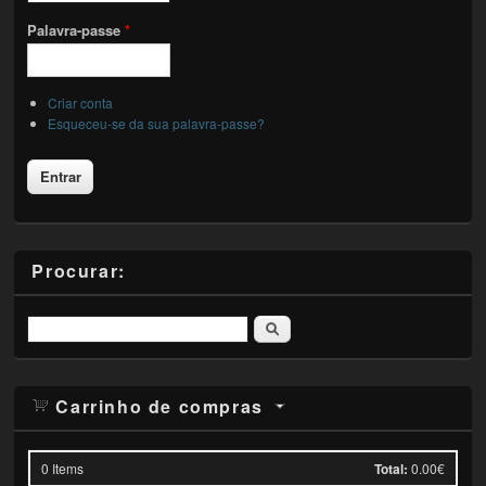
Palavra-passe
*
Criar conta
Esqueceu-se da sua palavra-passe?
Procurar:
Pesquisar
Carrinho de compras
0
Items
Total:
0.00€