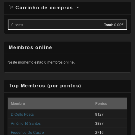
Carrinho de compras
0
Items
Total:
0.00€
Membros online
Neste momento estão 0 membros online.
Top Membros (por pontos)
Membro
Pontos
DiCello Poeta
9127
António Tê Santos
3887
Frederico De Castro
2716