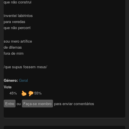
que não construi
inventei labirintos
para veredas
que não percorri
sou mero artífice
de dilemas
fora de mim
/que supus fossem meus/
Género:
Geral
Vote
45%
55%
Entre
ou
Faça-se membro
para enviar comentários