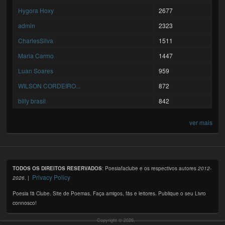
Hygora Hoxy
2677
admin
2323
CharlesSilva
1511
Maria Carmo
1447
Luan Soares
959
WILSON CORDEIRO...
872
billy brasil
842
ver mais
TODOS OS DIREITOS RESERVADOS
: Poesiafaclube e os respectivos autores
2012-
Privacy Policy
2026
. |
Poesia fã Clube. Site de Poemas. Faça amigos, fãs e leitores. Publique o seu Livro
connosco!
Copyright © 2026,