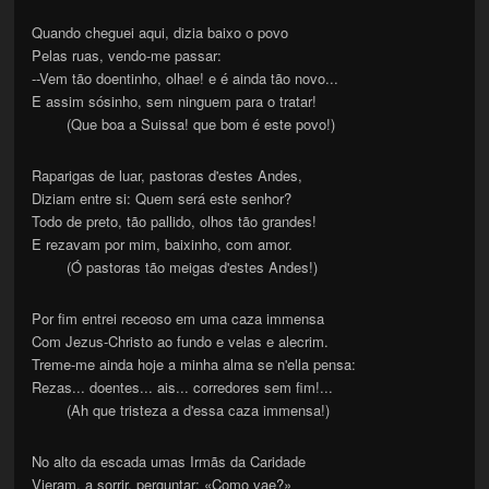
Quando cheguei aqui, dizia baixo o povo
Pelas ruas, vendo-me passar:
--Vem tão doentinho, olhae! e é ainda tão novo...
E assim sósinho, sem ninguem para o tratar!
(Que boa a Suissa! que bom é este povo!)
Raparigas de luar, pastoras d'estes Andes,
Diziam entre si: Quem será este senhor?
Todo de preto, tão pallido, olhos tão grandes!
E rezavam por mim, baixinho, com amor.
(Ó pastoras tão meigas d'estes Andes!)
Por fim entrei receoso em uma caza immensa
Com Jezus-Christo ao fundo e velas e alecrim.
Treme-me ainda hoje a minha alma se n'ella pensa:
Rezas... doentes... ais... corredores sem fim!...
(Ah que tristeza a d'essa caza immensa!)
No alto da escada umas Irmãs da Caridade
Vieram, a sorrir, perguntar: «Como vae?»