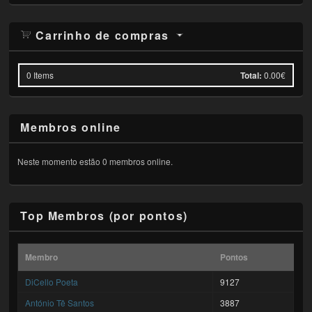
Carrinho de compras
0
Items
Total:
0.00€
Membros online
Neste momento estão 0 membros online.
Top Membros (por pontos)
Membro
Pontos
DiCello Poeta
9127
António Tê Santos
3887