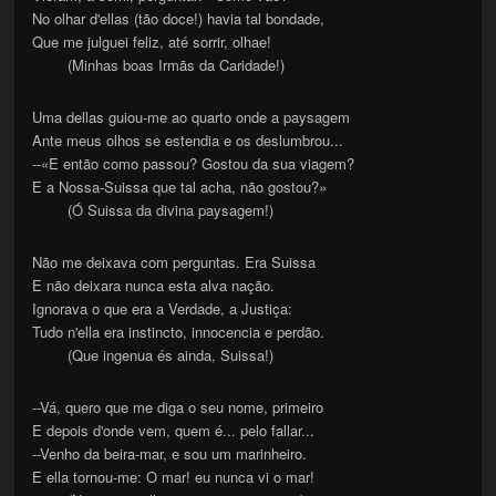
No olhar d'ellas (tão doce!) havia tal bondade,
Que me julguei feliz, até sorrir, olhae!
(Minhas boas Irmãs da Caridade!)
Uma dellas guiou-me ao quarto onde a paysagem
Ante meus olhos se estendia e os deslumbrou...
--«E então como passou? Gostou da sua viagem?
E a Nossa-Suissa que tal acha, não gostou?»
(Ó Suissa da divina paysagem!)
Não me deixava com perguntas. Era Suissa
E não deixara nunca esta alva nação.
Ignorava o que era a Verdade, a Justiça:
Tudo n'ella era instincto, innocencia e perdão.
(Que ingenua és ainda, Suissa!)
--Vá, quero que me diga o seu nome, primeiro
E depois d'onde vem, quem é... pelo fallar...
--Venho da beira-mar, e sou um marinheiro.
E ella tornou-me: O mar! eu nunca vi o mar!