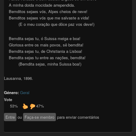
A minha doida mocidade arrependida.
Bemditos sejaes vós, Alpes cheios de neve!
Bemditos sejaes vós que me salvaste a vida!
(E o meu coração que dôce paz vos deve!)
Bemdita sejas tu, ó Suissa meiga e boa!
Gloriosa entre os mais povos, sê bemdita!
Bemdita sejas tu, de Christiania a Lisboa!
Bemdita sejas tu entre as nações, bemdita!
(Bemdita sejas, minha Suissa boa!)
Lausanna, 1896.
Género:
Geral
Vote
53%
47%
Entre
ou
Faça-se membro
para enviar comentários