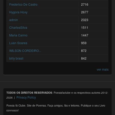
Frederico De Castro
2716
Hygora Hoxy
2677
admin
2323
CharlesSilva
1511
Maria Carmo
1447
Luan Soares
959
WILSON CORDEIRO...
872
billy brasil
842
ver mais
TODOS OS DIREITOS RESERVADOS
: Poesiafaclube e os respectivos autores
2012-
Privacy Policy
2026
. |
Poesia fã Clube. Site de Poemas. Faça amigos, fãs e leitores. Publique o seu Livro
connosco!