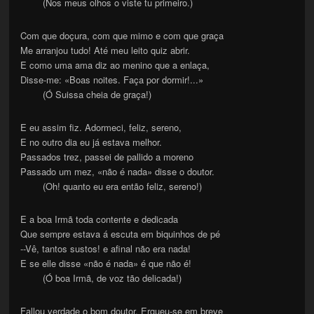
(Nos meus olhos o viste tu primeiro.)
Com que doçura, com que mimo e com que graça
Me arranjou tudo! Até meu leito quiz abrir.
E como uma ama diz ao menino que a enlaça,
Disse-me: «Boas noites. Faça por dormir!...»
(Ó Suissa cheia de graça!)
E eu assim fiz. Adormeci, feliz, sereno,
E no outro dia eu já estava melhor.
Passados trez, passei de pallido a moreno
Passado um mez, «não é nada» disse o doutor.
(Oh! quanto eu era então feliz, sereno!)
E a boa Irmã toda contente e dedicada
Que sempre estava á escuta em biquinhos de pé
--Vê, tantos sustos! e afinal não era nada!
E se elle disse «não é nada» é que não é!
(Ó boa Irmã, de voz tão delicada!)
Fallou verdade o bom doutor. Ergueu-se em breve