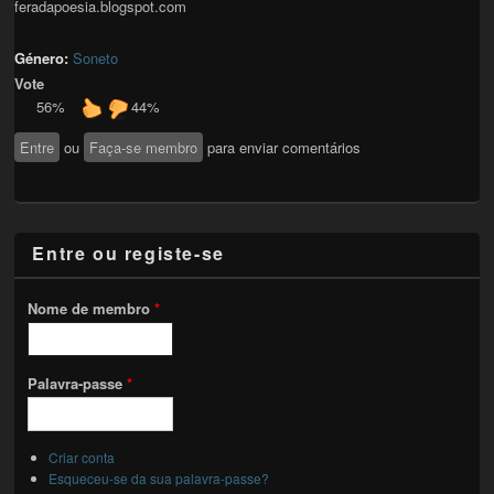
feradapoesia.blogspot.com
Género:
Soneto
Vote
56%
44%
Entre
ou
Faça-se membro
para enviar comentários
Entre ou registe-se
Nome de membro
*
Palavra-passe
*
Criar conta
Esqueceu-se da sua palavra-passe?