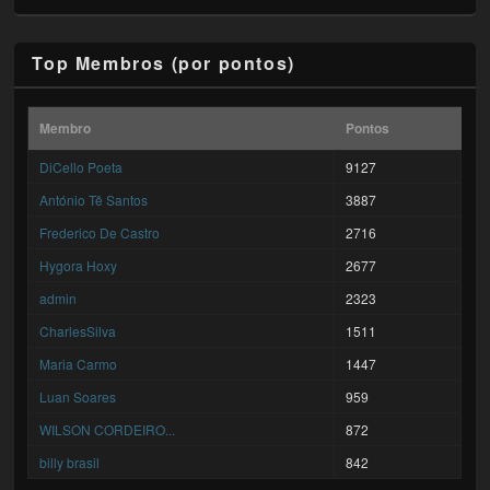
Top Membros (por pontos)
Membro
Pontos
DiCello Poeta
9127
António Tê Santos
3887
Frederico De Castro
2716
Hygora Hoxy
2677
admin
2323
CharlesSilva
1511
Maria Carmo
1447
Luan Soares
959
WILSON CORDEIRO...
872
billy brasil
842