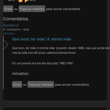
Entre
ou
Faça-se membro
para enviar comentários
Comentários
Madalena
3ª, 04/03/2014 - 18:20
permalink
Que bom, ter mãe! A minha mãe
Que bom, ter mãe! A minha mãe já perdi, desde 1986, meu pai ainda ten
mas já está com 85 anos, cabelos branquinhos!
Fiz um poema pra ele dia dos pais: "MEU PAI"
PARABÉNS!
Entre
ou
Faça-se membro
para enviar comentários