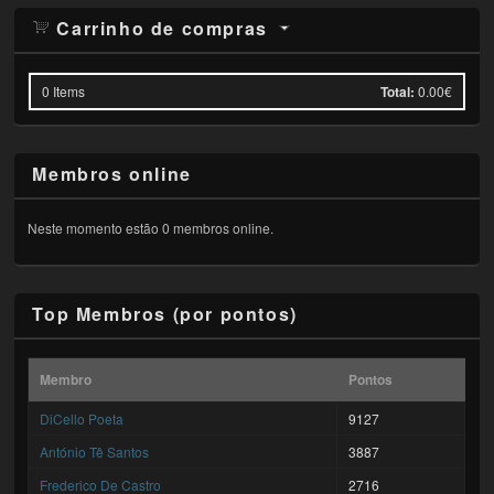
Carrinho de compras
0
Items
Total:
0.00€
Membros online
Neste momento estão 0 membros online.
Top Membros (por pontos)
Membro
Pontos
DiCello Poeta
9127
António Tê Santos
3887
Frederico De Castro
2716