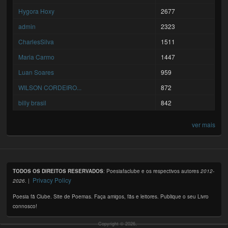
Hygora Hoxy
2677
admin
2323
CharlesSilva
1511
Maria Carmo
1447
Luan Soares
959
WILSON CORDEIRO...
872
billy brasil
842
ver mais
TODOS OS DIREITOS RESERVADOS
: Poesiafaclube e os respectivos autores
2012-
Privacy Policy
2026
. |
Poesia fã Clube. Site de Poemas. Faça amigos, fãs e leitores. Publique o seu Livro
connosco!
Copyright © 2026,