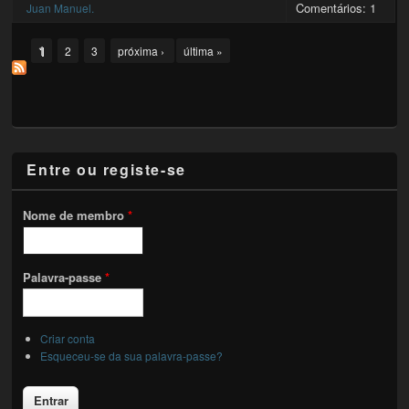
Comentários: 1
Juan Manuel.
Pages
1
2
3
próxima ›
última »
Entre ou registe-se
Nome de membro
*
Palavra-passe
*
Criar conta
Esqueceu-se da sua palavra-passe?