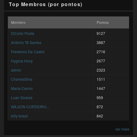
Top Membros (por pontos)
Membro
Pontos
DiCello Poeta
9127
António Tê Santos
3887
Frederico De Castro
2716
Hygora Hoxy
2677
admin
2323
CharlesSilva
1511
Maria Carmo
1447
Luan Soares
959
WILSON CORDEIRO...
872
billy brasil
842
ver mais