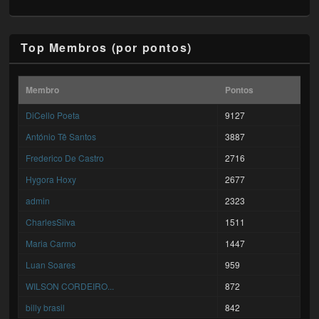
Top Membros (por pontos)
Membro
Pontos
DiCello Poeta
9127
António Tê Santos
3887
Frederico De Castro
2716
Hygora Hoxy
2677
admin
2323
CharlesSilva
1511
Maria Carmo
1447
Luan Soares
959
WILSON CORDEIRO...
872
billy brasil
842