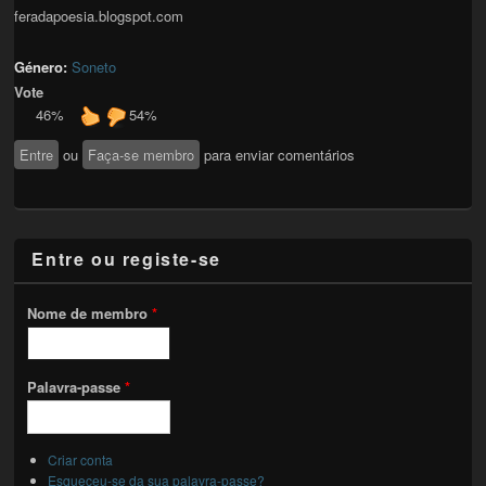
feradapoesia.blogspot.com
Género:
Soneto
Vote
46%
54%
Entre
ou
Faça-se membro
para enviar comentários
Entre ou registe-se
Nome de membro
*
Palavra-passe
*
Criar conta
Esqueceu-se da sua palavra-passe?