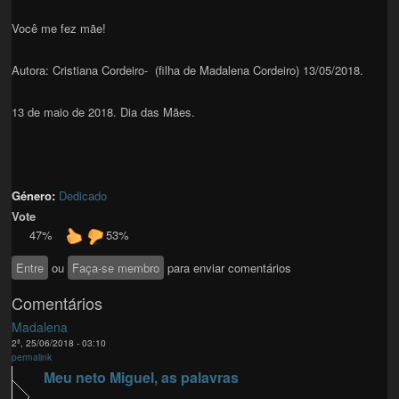
Você me fez mãe!
Autora: Cristiana Cordeiro- (filha de Madalena Cordeiro) 13/05/2018.
13 de maio de 2018. Dia das Mães.
Género:
Dedicado
Vote
47%
53%
Entre
ou
Faça-se membro
para enviar comentários
Comentários
Madalena
2ª, 25/06/2018 - 03:10
permalink
Meu neto Miguel, as palavras