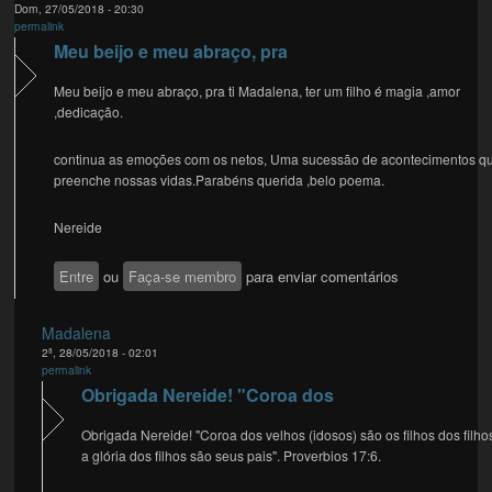
Dom, 27/05/2018 - 20:30
permalink
Meu beijo e meu abraço, pra
Meu beijo e meu abraço, pra ti Madalena, ter um filho é magia ,amor
,dedicação.
continua as emoções com os netos, Uma sucessão de acontecimentos q
preenche nossas vidas.Parabéns querida ,belo poema.
Nereide
Entre
ou
Faça-se membro
para enviar comentários
Madalena
2ª, 28/05/2018 - 02:01
permalink
Obrigada Nereide! "Coroa dos
Obrigada Nereide! "Coroa dos velhos (idosos) são os filhos dos filho
a glória dos filhos são seus pais". Proverbios 17:6.