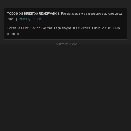
TODOS OS DIREITOS RESERVADOS
: Poesiafaclube e os respectivos autores
2012-
Privacy Policy
2026
. |
Poesia fã Clube. Site de Poemas. Faça amigos, fãs e leitores. Publique o seu Livro
connosco!
Copyright © 2026,