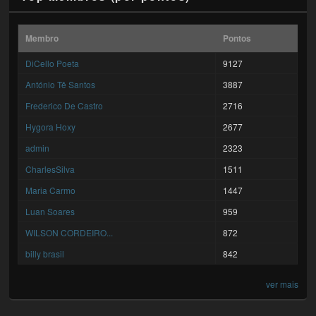
Membro
Pontos
DiCello Poeta
9127
António Tê Santos
3887
Frederico De Castro
2716
Hygora Hoxy
2677
admin
2323
CharlesSilva
1511
Maria Carmo
1447
Luan Soares
959
WILSON CORDEIRO...
872
billy brasil
842
ver mais