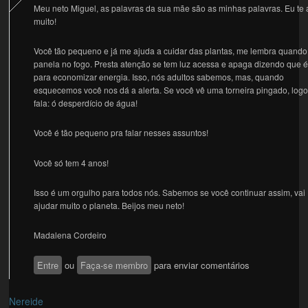
Meu neto Miguel, as palavras da sua mãe são as minhas palavras. Eu te
muito!
Você tão pequeno e já me ajuda a cuidar das plantas, me lembra quando
panela no fogo. Presta atenção se tem luz acessa e apaga dizendo que 
para economizar energia. Isso, nós adultos sabemos, mas, quando
esquecemos você nos dá a alerta. Se você vê uma torneira pingado, log
fala: ó desperdício de água!
Você é tão pequeno pra falar nesses assuntos!
Você só tem 4 anos!
Isso é um orgulho para todos nós. Sabemos se você continuar assim, vai
ajudar muito o planeta. Beijos meu neto!
Madalena Cordeiro
Entre
ou
Faça-se membro
para enviar comentários
Nereide