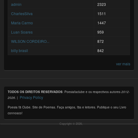
admin
2323
CharlesSilva
1511
Maria Carmo
1447
Luan Soares
959
WILSON CORDEIRO...
872
billy brasil
842
ver mais
TODOS OS DIREITOS RESERVADOS
: Poesiafaclube e os respectivos autores
2012-
Privacy Policy
2026
. |
Poesia fã Clube. Site de Poemas. Faça amigos, fãs e leitores. Publique o seu Livro
connosco!
Copyright © 2026,