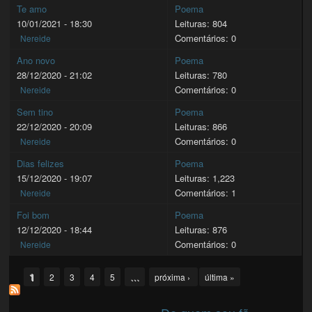
Te amo
Poema
10/01/2021 - 18:30
Leituras: 804
Comentários: 0
Nereide
Ano novo
Poema
28/12/2020 - 21:02
Leituras: 780
Comentários: 0
Nereide
Sem tino
Poema
22/12/2020 - 20:09
Leituras: 866
Comentários: 0
Nereide
Dias felizes
Poema
15/12/2020 - 19:07
Leituras: 1,223
Comentários: 1
Nereide
Foi bom
Poema
12/12/2020 - 18:44
Leituras: 876
Comentários: 0
Nereide
Pages
1
…
2
3
4
5
próxima ›
última »