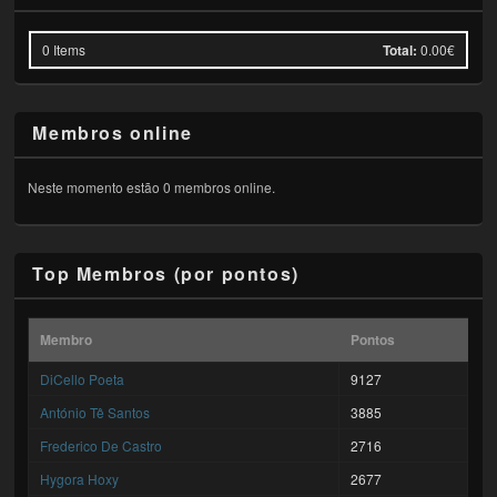
0
Items
Total:
0.00€
Membros online
Neste momento estão 0 membros online.
Top Membros (por pontos)
Membro
Pontos
DiCello Poeta
9127
António Tê Santos
3885
Frederico De Castro
2716
Hygora Hoxy
2677