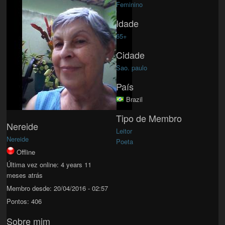
Feminino
Idade
65+
Cidade
Sao. paulo
País
Brazil
Tipo de Membro
Nereide
Leitor
Nereide
Poeta
Offline
Última vez online:
4 years 11
meses atrás
Membro desde:
20/04/2016 - 02:57
Pontos:
406
Sobre mim