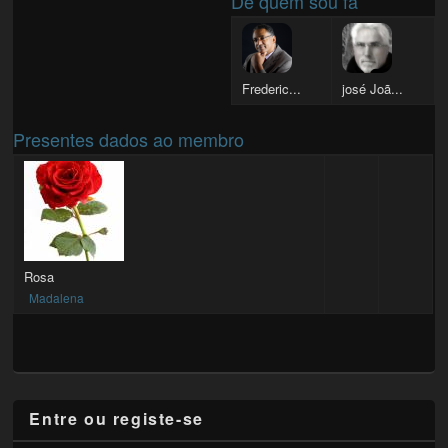
De quem sou fã
Frederic...
josé Joã...
Presentes dados ao membro
Rosa
Madalena
Entre ou registe-se