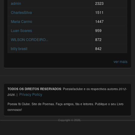
admin
2323
CharlesSilva
1511
Maria Carmo
1447
Luan Soares
959
WILSON CORDEIRO...
872
billy brasil
842
ver mais
TODOS OS DIREITOS RESERVADOS
: Poesiafaclube e os respectivos autores
2012-
Privacy Policy
2026
. |
Poesia fã Clube. Site de Poemas. Faça amigos, fãs e leitores. Publique o seu Livro
connosco!
Copyright © 2026,