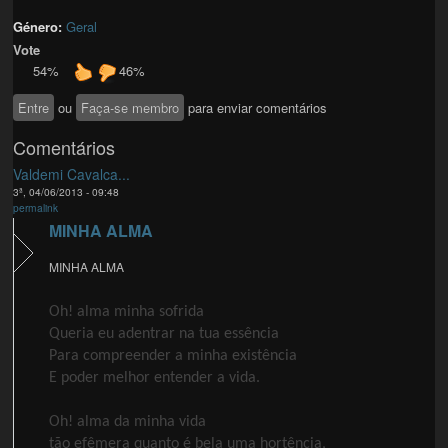
Género:
Geral
Vote
54%
46%
Entre
ou
Faça-se membro
para enviar comentários
Comentários
Valdemi Cavalca...
3ª, 04/06/2013 - 09:48
permalink
MINHA ALMA
MINHA ALMA
Oh! alma minha sofrida
Queria eu adentrar na tua essência
Para compreender a minha existência
E poder melhor entender a vida.
Oh! alma da minha vida
tão efêmera quanto é bela uma hortência,