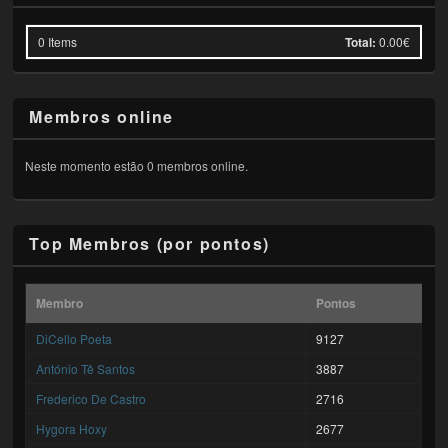
0
Items
Total:
0.00€
Membros online
Neste momento estão 0 membros online.
Top Membros (por pontos)
Membro
Pontos
DiCello Poeta
9127
António Tê Santos
3887
Frederico De Castro
2716
Hygora Hoxy
2677