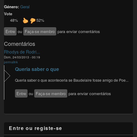
Género:
Geral
Vote
48%
52%
Entre
ou
Faça-se membro
para enviar comentários
Comentários
Rhodys de Rodri...
Dom, 24/03/2013 - 00:19
permalink
Queria saber o que
Queria saber o que aconteceria se Baudelaire fosse amigo de Poe...
Entre
ou
Faça-se membro
para enviar comentários
Entre ou registe-se