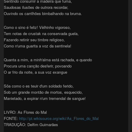
Sentindo consumir a madeira que fuma,
Saudosas ilusões de outrora recordar,
Ouvindo os carrilhões bimbalhando na bruma.
Como o sino é feliz! Vèlhinho vigoroso,
Tem notas de crustak na conservada guela,
Fazendo retinir seu timbre religioso,
Como n'uma guarita a voz da sentinela!
Quanta a mim, a minh'alma está rachada, e quando
Procura uma canção desferir, povoando
O ar frio da noite, a sua voz exangue
Sôa como o es teuir d'um soldado ferido,
Sob um grande montão de mortos, esquecido,
Manietado, a expirar n'um tremendal de sangue!
LIVRO: As Flores do Mal
FONTE:
http://pt.wikisource.org/wiki/As_Flores_do_Mal
TRADUÇÃO: Delfim Guimarães