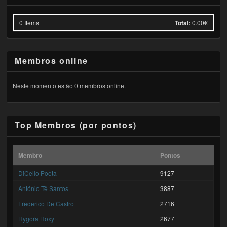
0
Items
Total:
0.00€
Membros online
Neste momento estão 0 membros online.
Top Membros (por pontos)
Membro
Pontos
DiCello Poeta
9127
António Tê Santos
3887
Frederico De Castro
2716
Hygora Hoxy
2677