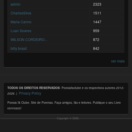
admin
2323
CharlesSilva
1511
Maria Carmo
1447
Luan Soares
959
WILSON CORDEIRO...
872
billy brasil
842
ver mais
TODOS OS DIREITOS RESERVADOS
: Poesiafaclube e os respectivos autores
2012-
Privacy Policy
2026
. |
Poesia fã Clube. Site de Poemas. Faça amigos, fãs e leitores. Publique o seu Livro
connosco!
Copyright © 2026,