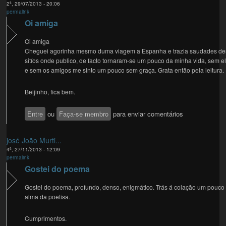
2ª, 29/07/2013 - 20:06
permalink
Oi amiga
Oi amiga
Cheguei agorinha mesmo duma viagem a Espanha e trazia saudades de
sitíos onde publico, de facto tornaram-se um pouco da minha vida, sem e
e sem os amigos me sinto um pouco sem graça. Grata então pela leitura.
Beijinho, fica bem.
Entre
ou
Faça-se membro
para enviar comentários
josé João Murti...
4ª, 27/11/2013 - 12:09
permalink
Gostei do poema
Gostei do poema, profundo, denso, enigmático. Trás á colação um pouco
alma da poetisa.
Cumprimentos.