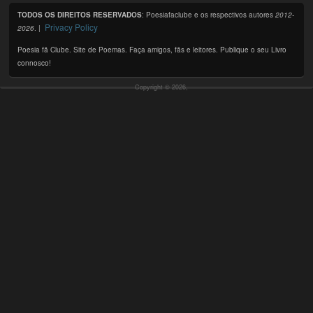
TODOS OS DIREITOS RESERVADOS
: Poesiafaclube e os respectivos autores
2012-
Privacy Policy
2026
. |
Poesia fã Clube. Site de Poemas. Faça amigos, fãs e leitores. Publique o seu Livro
connosco!
Copyright © 2026,