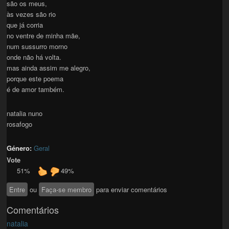
são os meus,
às vezes são rio
que já corria
no ventre de minha mãe,
num sussurro morno
onde não há volta.
mas ainda assim me alegro,
porque este poema
é de amor também.
natalia nuno
rosafogo
Género:
Geral
Vote
51%
49%
Entre
ou
Faça-se membro
para enviar comentários
Comentários
natalia