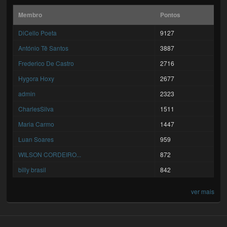
Membro
Pontos
DiCello Poeta
9127
António Tê Santos
3887
Frederico De Castro
2716
Hygora Hoxy
2677
admin
2323
CharlesSilva
1511
Maria Carmo
1447
Luan Soares
959
WILSON CORDEIRO...
872
billy brasil
842
ver mais