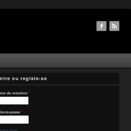
ntre ou registe-se
me de membro
*
lavra-passe
*
Criar conta