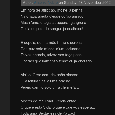
Autor:
António Nobre
on
Sunday, 18 November 2012
Em hora de afflicçãô, molhei a penna
Na chaga aberta d'esse corpo amado,
Mas n'uma chaga a suppurar gangrena,
Cheia de puz, de sangue já coalhado!
E depois, com a mão firme e serena,
Compuz este missal d'um torturado:
Talvez choreis, talvez vos faça pena...
Chorae! que immenso tenho eu já chorado.
Abri-o! Orae com devoção sincera!
E, à leitura final d'uma oração,
Vereis cair no solo uma chymera...
Moços do meu paiz! vereis então
O que é esta Vida, o que é que vos espera...
Toda uma Sexta-feira de Paixão!