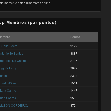
ste momento estão 0 membros online.
op Membros (por pontos)
Membro
Pontos
iCello Poeta
9127
ntónio Tê Santos
3887
rederico De Castro
2716
Hygora Hoxy
2677
admin
2323
harlesSilva
1511
Maria Carmo
1447
Luan Soares
959
WILSON CORDEIRO...
872