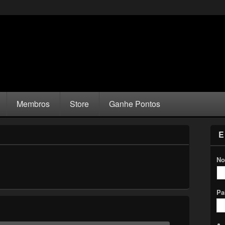
Membros
Store
Ganhe Pontos
E
No
Pa