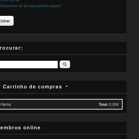
Esqueceu-se da sua palavra-passe?
rocurar:
Pesquisar
Carrinho de compras
0
Items
Total:
0.00€
embros online