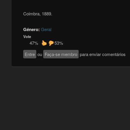
Coimbra, 1889.
Género:
Geral
Vote
47%
53%
Entre
ou
Faça-se membro
para enviar comentários