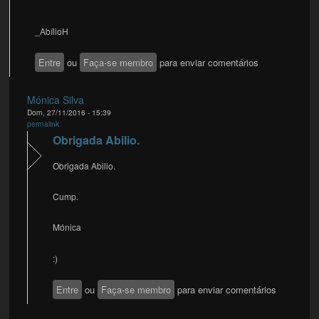
_AbílioH
Entre
ou
Faça-se membro
para enviar comentários
Mónica Silva
Dom, 27/11/2016 - 15:39
permalink
Obrigada Abilio.
Obrigada Abilio.
Cump.
Mónica
:)
Entre
ou
Faça-se membro
para enviar comentários