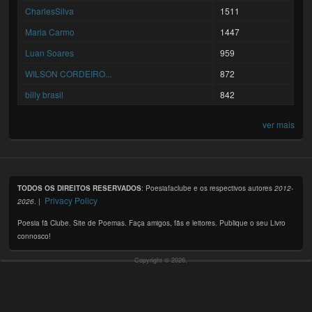
CharlesSilva
1511
Maria Carmo
1447
Luan Soares
959
WILSON CORDEIRO...
872
billy brasil
842
ver mais
TODOS OS DIREITOS RESERVADOS
: Poesiafaclube e os respectivos autores
2012-
Privacy Policy
2026
. |
Poesia fã Clube. Site de Poemas. Faça amigos, fãs e leitores. Publique o seu Livro
connosco!
Copyright © 2026,