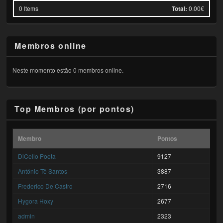
0
Items
Total:
0.00€
Membros online
Neste momento estão 0 membros online.
Top Membros (por pontos)
Membro
Pontos
DiCello Poeta
9127
António Tê Santos
3887
Frederico De Castro
2716
Hygora Hoxy
2677
admin
2323