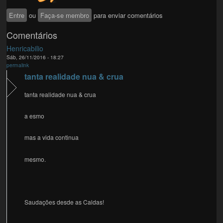
Entre
ou
Faça-se membro
para enviar comentários
Comentários
Henricabilio
Sáb, 26/11/2016 - 18:27
permalink
tanta realidade nua & crua
tanta realidade nua & crua
a esmo
mas a vida continua
mesmo.
Saudações desde as Caldas!