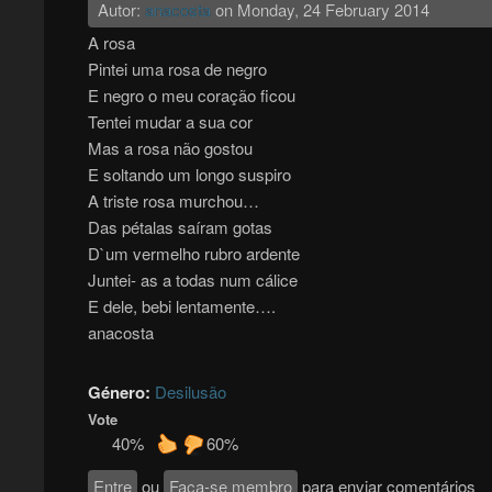
Autor:
anacosta
on
Monday, 24 February 2014
A rosa
Pintei uma rosa de negro
E negro o meu coração ficou
Tentei mudar a sua cor
Mas a rosa não gostou
E soltando um longo suspiro
A triste rosa murchou…
Das pétalas saíram gotas
D`um vermelho rubro ardente
Juntei- as a todas num cálice
E dele, bebi lentamente….
anacosta
Género:
Desilusão
Vote
40%
60%
Entre
ou
Faça-se membro
para enviar comentários