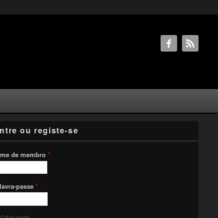
ntre ou registe-se
me de membro
*
lavra-passe
*
Criar conta