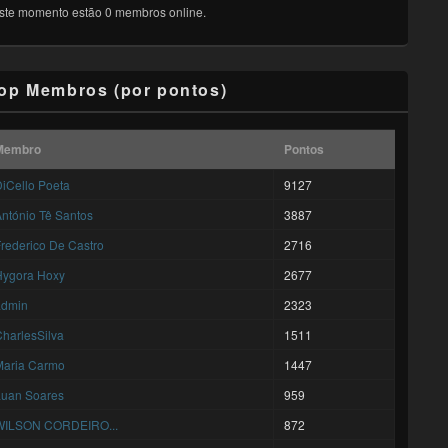
ste momento estão 0 membros online.
op Membros (por pontos)
Membro
Pontos
iCello Poeta
9127
ntónio Tê Santos
3887
rederico De Castro
2716
Hygora Hoxy
2677
admin
2323
harlesSilva
1511
Maria Carmo
1447
Luan Soares
959
WILSON CORDEIRO...
872