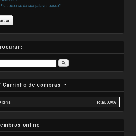
Esqueceu-se da sua palavra-passe?
rocurar:
Pesquisar
Carrinho de compras
0
Items
Total:
0.00€
embros online