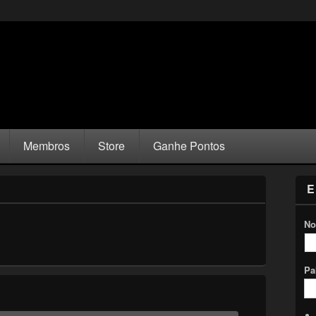
Membros
Store
Ganhe Pontos
E
No
Pa