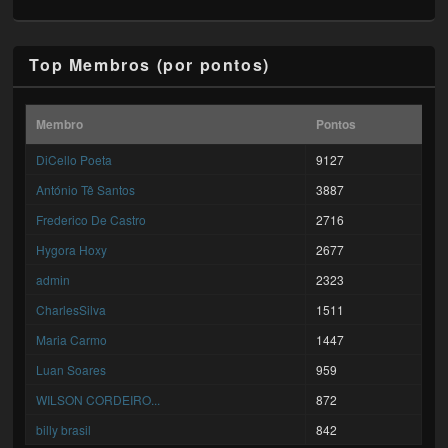
Top Membros (por pontos)
Membro
Pontos
DiCello Poeta
9127
António Tê Santos
3887
Frederico De Castro
2716
Hygora Hoxy
2677
admin
2323
CharlesSilva
1511
Maria Carmo
1447
Luan Soares
959
WILSON CORDEIRO...
872
billy brasil
842