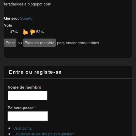
feradapoesia.blogspot.com
Género:
Soneto
Vote
47%
53%
Entre
ou
Faça-se membro
para enviar comentários
Entre ou registe-se
Nome de membro
*
Palavra-passe
*
Criar conta
Esqueceu-se da sua palavra-passe?