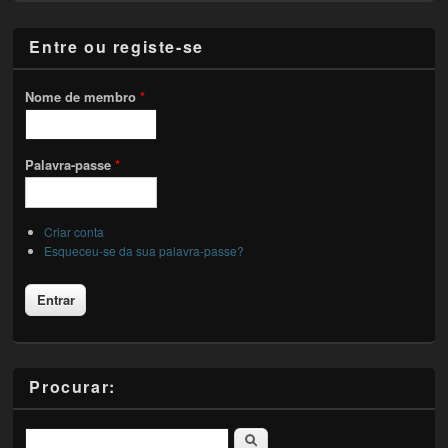
Entre ou registe-se
Nome de membro
*
Palavra-passe
*
Criar conta
Esqueceu-se da sua palavra-passe?
Procurar:
Pesquisar