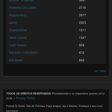
Frederico De Castro
2716
Hygora Hoxy
2677
admin
2323
CharlesSilva
1511
Maria Carmo
1447
Luan Soares
959
WILSON CORDEIRO...
872
billy brasil
842
ver mais
TODOS OS DIREITOS RESERVADOS
: Poesiafaclube e os respectivos autores
2012-
Privacy Policy
2026
. |
Poesia fã Clube. Site de Poemas. Faça amigos, fãs e leitores. Publique o seu Livro
connosco!