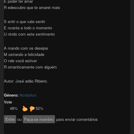
E poder ter amar
R edescubro que te amarei mais
S entir o que vale sentir
E ncanta a todo o momento
U nindo com este sentimento
A mando com os desejos
M ostrando a felicidade
O nde você estiver
R omanticamente com alguém
Autor: José adão Ribeiro.
Género:
Acróstico
Vote
48%
52%
Entre
ou
Faça-se membro
para enviar comentários