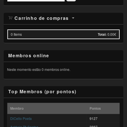
Carrinho de compras
0
Items
Total:
0.00€
Membros online
Neste momento estão 0 membros online.
Top Membros (por pontos)
Membro
Pontos
DiCello Poeta
9127
António Tê Santos
3887